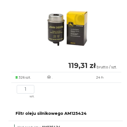
119,31 zł
brutto / szt.
326 szt.
.
24 h
szt.
Filtr oleju silnikowego AM125424