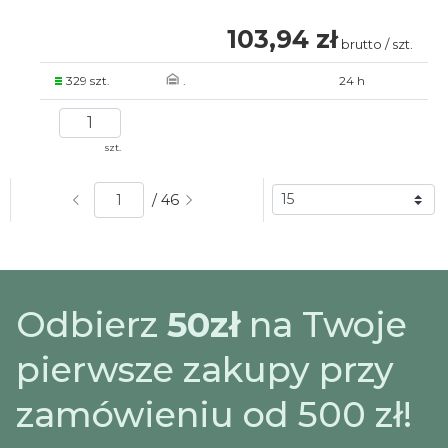
103,94 zł
brutto / szt.
329 szt.
.
24 h
szt.
/ 46
Odbierz
50zł
na Twoje
pierwsze zakupy przy
zamówieniu od 500 zł!