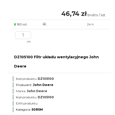
46,74 zł
brutto / szt.
183 szt.
.
24 h
szt.
DZ105100 Filtr układu wentylacyjnego John
Deere
Kod produktu:
DZ105100
Producent:
John Deere
Marka:
John Deere
Kod produktu:
DZ105100
EAN produktu:
Kategoria:
5085M