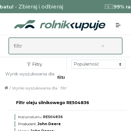
- Zbieraj i odbieraj
tu!
99% raba
Filtry
Wynik wyszukiwania dla:
filtr
/
Wyniki wyszukiwania dla `filtr`
Filtr oleju silnikowego RE504836
Kod produktu:
RE504836
Producent:
John Deere
Marka:
John Deere