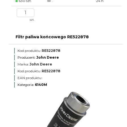
630 szt.
.
24 h
szt.
Filtr paliwa końcowego RE522878
Kod produktu:
RE522878
Producent:
John Deere
Marka:
John Deere
Kod produktu:
RE522878
EAN produktu:
Kategoria:
6140M