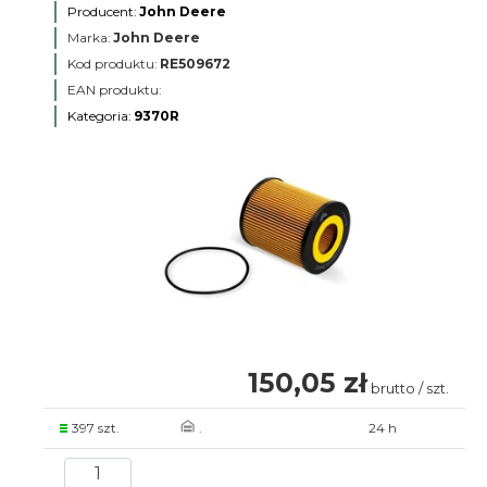
Producent:
John Deere
Marka:
John Deere
Kod produktu:
RE509672
EAN produktu:
Kategoria:
9370R
150,05 zł
brutto / szt.
397 szt.
.
24 h