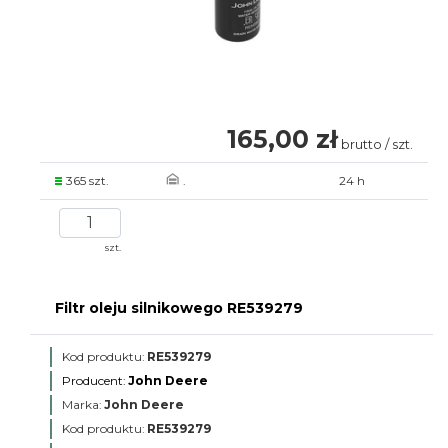
165,00 zł
brutto / szt.
365 szt.
.
24 h
szt.
Filtr oleju silnikowego RE539279
Kod produktu:
RE539279
Producent:
John Deere
Marka:
John Deere
Kod produktu:
RE539279