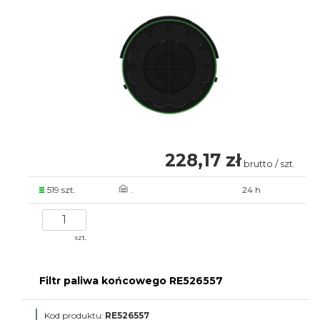
228,17 zł
brutto / szt.
519 szt.
.
24 h
szt.
Filtr paliwa końcowego RE526557
Kod produktu:
RE526557