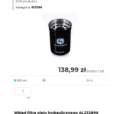
EAN produktu:
Kategoria:
6130M
138,99 zł
brutto / szt.
855 szt.
.
24 h
szt.
Wkład filtra oleju hydraulicznego AL232896