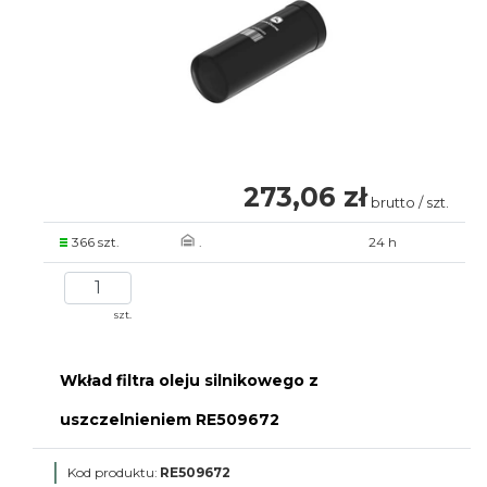
273,06 zł
brutto / szt.
366 szt.
.
24 h
szt.
Wkład filtra oleju silnikowego z
uszczelnieniem RE509672
Kod produktu:
RE509672