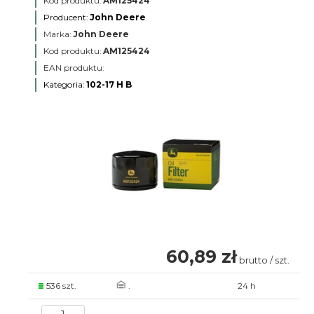
Kod produktu:
AM125424
Producent:
John Deere
Marka:
John Deere
Kod produktu:
AM125424
EAN produktu:
Kategoria:
102-17 H B
60,89 zł
brutto / szt.
536 szt.
.
24 h