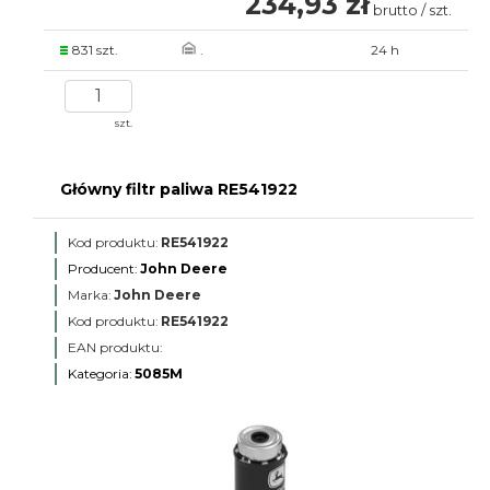
234,93 zł
brutto / szt.
831 szt.
.
24 h
szt.
Główny filtr paliwa RE541922
Kod produktu:
RE541922
Producent:
John Deere
Marka:
John Deere
Kod produktu:
RE541922
EAN produktu:
Kategoria:
5085M