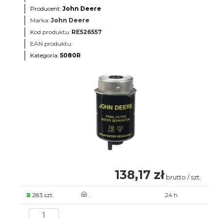
Producent:
John Deere
Marka:
John Deere
Kod produktu:
RE526557
EAN produktu:
Kategoria:
5080R
138,17 zł
brutto / szt.
283 szt.
.
24 h