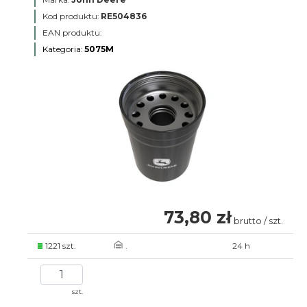
Kod produktu:
RE504836
EAN produktu:
Kategoria:
5075M
73,80 zł
brutto / szt.
1221 szt.
.
24 h
szt.