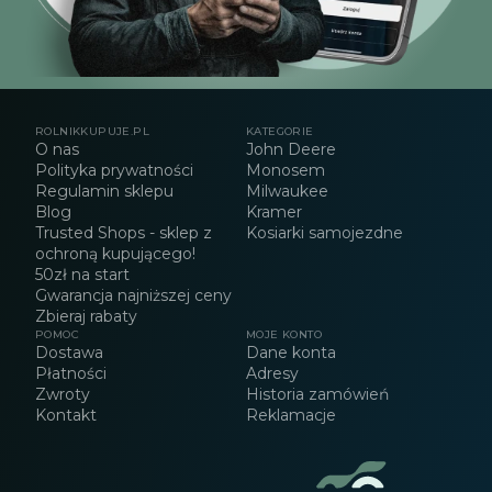
ROLNIKKUPUJE.PL
KATEGORIE
O nas
John Deere
Polityka prywatności
Monosem
Regulamin sklepu
Milwaukee
Blog
Kramer
Trusted Shops - sklep z
Kosiarki samojezdne
ochroną kupującego!
50zł na start
Gwarancja najniższej ceny
Zbieraj rabaty
POMOC
MOJE KONTO
Dostawa
Dane konta
Płatności
Adresy
Zwroty
Historia zamówień
Kontakt
Reklamacje