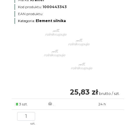
Kod produktu:
1000443343
EAN produktu:
Kategoria:
Element silnika
25,83 zł
brutto / szt.
3 szt.
.
24 h
szt.