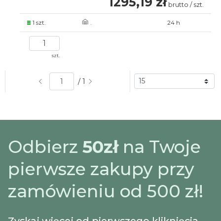
1295,19 zł
brutto / szt.
1 szt.
.
24 h
szt.
/ 1
Odbierz
50zł
na Twoje
pierwsze zakupy przy
zamówieniu od 500 zł!