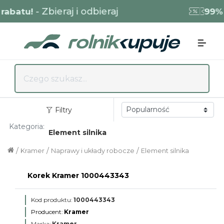
- Zbieraj i odbieraj
rabatu!
99% 
Filtry
Kategoria:
Element silnika
/
/
/
Kramer
Naprawy i układy robocze
Element silnika
Korek Kramer 1000443343
Kod produktu:
1000443343
Producent:
Kramer
Marka:
Kramer