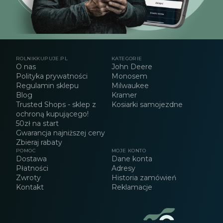
ROLNIKKUPUJE.PL
KATEGORIE
O nas
John Deere
Polityka prywatności
Monosem
Regulamin sklepu
Milwaukee
Blog
Kramer
Trusted Shops - sklep z
Kosiarki samojezdne
ochroną kupującego!
50zł na start
Gwarancja najniższej ceny
Zbieraj rabaty
POMOC
MOJE KONTO
Dostawa
Dane konta
Płatności
Adresy
Zwroty
Historia zamówień
Kontakt
Reklamacje