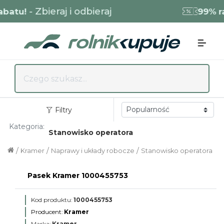
- Zbieraj i odbieraj
atu!
99% rab
Filtry
Kategoria:
Stanowisko operatora
/
/
/
Kramer
Naprawy i układy robocze
Stanowisko operatora
Pasek Kramer 1000455753
Kod produktu:
1000455753
Producent:
Kramer
Marka:
Kramer