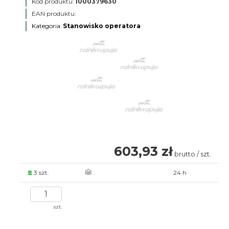
Kod produktu:
1000379630
EAN produktu:
Kategoria:
Stanowisko operatora
603,93 zł
brutto / szt.
3 szt.
.
24 h
szt.