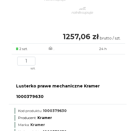
1257,06 zł
brutto / szt.
2 szt.
.
24 h
szt.
Lusterko prawe mechaniczne Kramer
1000379630
Kod produktu:
1000379630
Producent:
Kramer
Marka:
Kramer