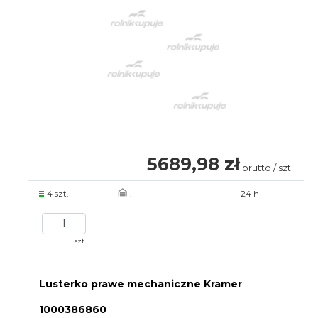
5689,98 zł
brutto / szt.
4 szt.
.
24 h
szt.
Lusterko prawe mechaniczne Kramer
1000386860