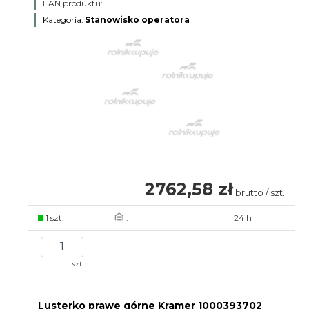
EAN produktu:
Kategoria:
Stanowisko operatora
2762,58 zł
brutto / szt.
1 szt.
.
24 h
szt.
Lusterko prawe górne Kramer 1000393702