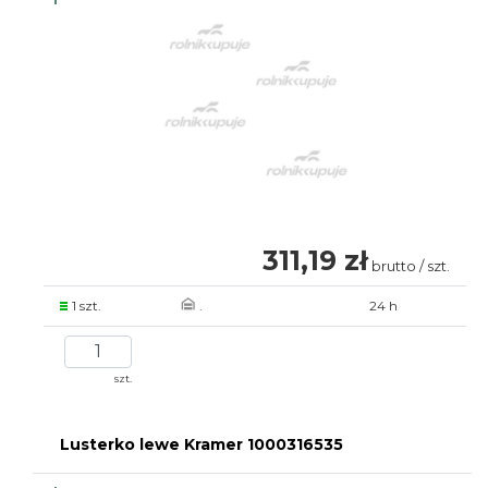
311,19 zł
brutto / szt.
1 szt.
.
24 h
szt.
Lusterko lewe Kramer 1000316535