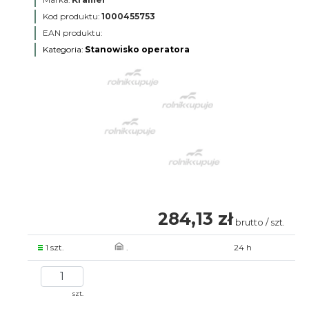
Kod produktu:
1000455753
EAN produktu:
Kategoria:
Stanowisko operatora
284,13 zł
brutto / szt.
1 szt.
.
24 h
szt.