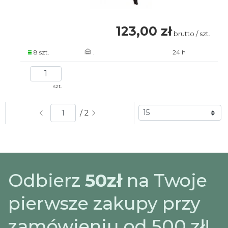
123,00 zł
brutto / szt.
8 szt.
.
24 h
szt.
/ 2
Odbierz
50zł
na Twoje
pierwsze zakupy przy
zamówieniu od 500 zł!