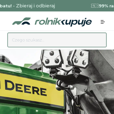
- Zbieraj i odbieraj
u!
99% rabat