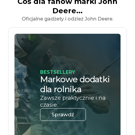
Coś dla fanów marki John
Deere...
Oficjalne gadżety i odzież John Deere.
BESTSELLERY
Markowe dodatki
dla rolnika
Zawsze praktycznie i na
czasie.
Sprawdź