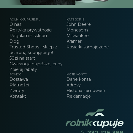
ROLNIKKUPUJE.PL
KATEGORIE
O nas
John Deere
Polityka prywatności
Monosem
Regulamin sklepu
Milwaukee
Blog
Kramer
Trusted Shops - sklep z
Kosiarki samojezdne
ochroną kupującego!
50zł na start
Gwarancja najniższej ceny
Zbieraj rabaty
POMOC
MOJE KONTO
Dostawa
Dane konta
Płatności
Adresy
Zwroty
Historia zamówień
Kontakt
Reklamacje
732 125 399