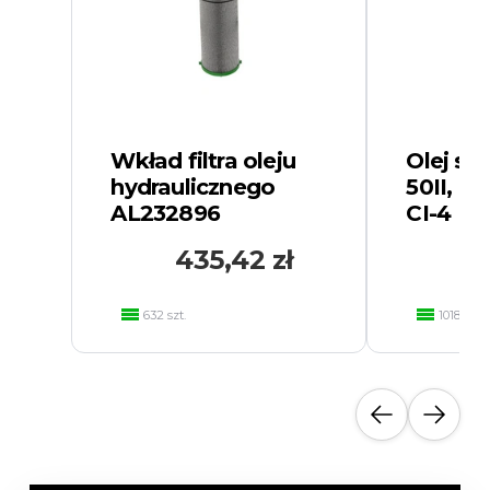
Wkład filtra oleju
Olej sil
hydraulicznego
50II, 1
AL232896
CI-4
435,42 zł
632 szt.
10182 szt