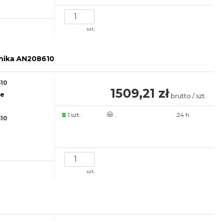
szt.
lnika AN208610
10
1509,21 zł
re
brutto / szt.
1 szt.
.
24 h
10
szt.