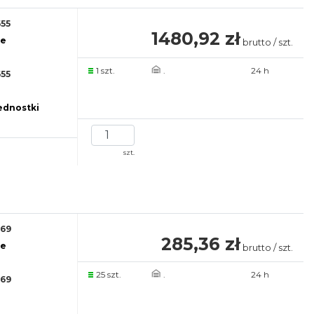
55
1480,92 zł
re
brutto / szt.
1 szt.
.
24 h
55
jednostki
szt.
69
285,36 zł
re
brutto / szt.
25 szt.
.
24 h
69