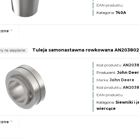
EAN produktu:
Kategoria:
740A
czne
Tuleja samonastawna rowkowana AN20380
ny na zapytanie
Kod produktu:
AN203
Producent:
John Dee
Marka:
John Deere
Kod produktu:
AN203
EAN produktu:
Kategoria:
Siewniki i 
wiercące
czne