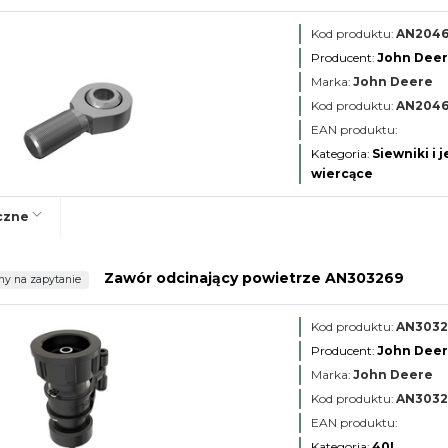
Kod produktu:
AN2046
Producent:
John Dee
Marka:
John Deere
Kod produktu:
AN2046
EAN produktu:
Kategoria:
Siewniki i 
wiercące
czne
Zawór odcinający powietrze AN303269
ny na zapytanie
Kod produktu:
AN3032
Producent:
John Dee
Marka:
John Deere
Kod produktu:
AN3032
EAN produktu:
Kategoria:
40I