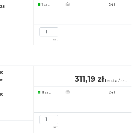
1 szt.
.
24 h
25
szt.
10
311,19 zł
re
brutto / szt.
11 szt.
.
24 h
10
szt.