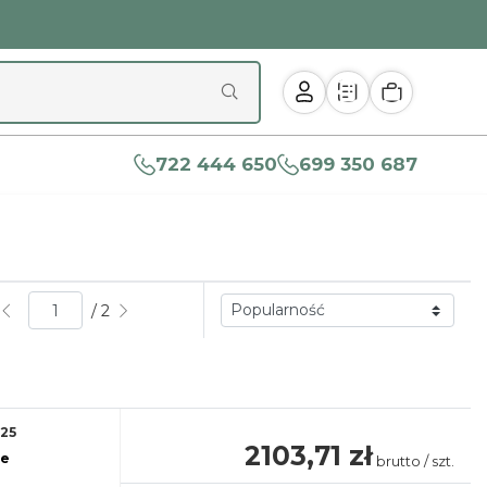
722 444 650
699 350 687
/ 2
25
2103,71 zł
re
brutto / szt.