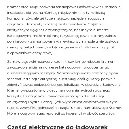
Kramer produkuje ładowarki teleskopowe i kołowe w wielu seriach, a
instalacja elektryczna różni się między nimi nie tylko liczbą
komponentów, ale też typem złączy, napięciem roboczym
czujników i kompatybilnością ze sterownikami. Część o
identycznym wyglądzie zewnętrznym, lecz innym numerze
katalogowym, może mieć inną rezystancję cewki lub inny zakres
pomiarowy – zamontowana w niewłaściwym modelu nie uszkodzi
maszyny natychmiast, ale będzie generować błędne odczyty lub
nieprawidłowe czasy reakcji.
Zamawiając elektrozawory, czujniki czy lampy robocze Kramer,
zawsze opieraj się na numerze katalogowym producenta lub
numerze seryjnym maszyny. W razie wątpliwości pomocny bywa
schemat instalacji elektrycznej z instrukcji obsługi, który pozwala
zidentyfikować podzespół po jego lokalizacji w obwodzie. Ładowarki
Kramer wyposażone w układy hamowania hydrostatycznego
korzystają z czujników i zaworów wspólnych dla instalacji
elektrycznej i hydraulicznej – jeśli wymieniasz elektrozawór w tym
rejonie, zweryfikuj jednocześnie
części układu hamulcowego Kramer
,
które mogą wymagać regulacji po ingerencji w obwód sterujący.
Części elektryczne do ładowarek