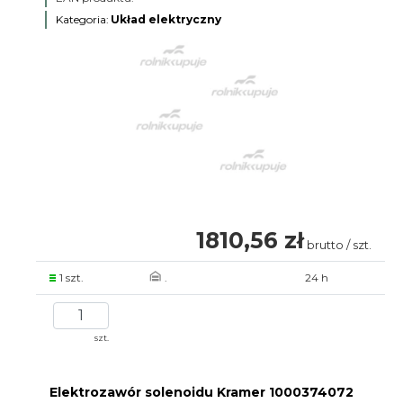
Kategoria:
Układ elektryczny
1810,56 zł
brutto / szt.
1 szt.
.
24 h
szt.
Elektrozawór solenoidu Kramer 1000374072