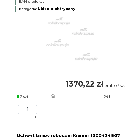
EAN produktu:
Kategoria:
Układ elektryczny
1370,22 zł
brutto / szt.
2 szt.
.
24 h
szt.
Uchwyt lampy roboczej Kramer 1000424867