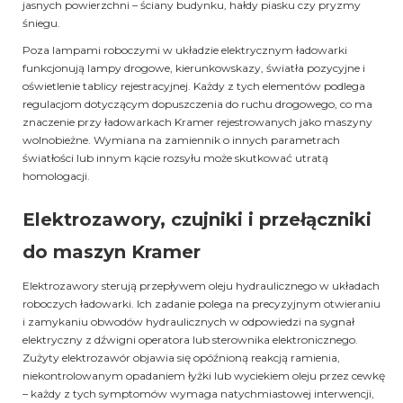
jasnych powierzchni – ściany budynku, hałdy piasku czy pryzmy
śniegu.
Poza lampami roboczymi w układzie elektrycznym ładowarki
funkcjonują lampy drogowe, kierunkowskazy, światła pozycyjne i
oświetlenie tablicy rejestracyjnej. Każdy z tych elementów podlega
regulacjom dotyczącym dopuszczenia do ruchu drogowego, co ma
znaczenie przy ładowarkach Kramer rejestrowanych jako maszyny
wolnobieżne. Wymiana na zamiennik o innych parametrach
światłości lub innym kącie rozsyłu może skutkować utratą
homologacji.
Elektrozawory, czujniki i przełączniki
do maszyn Kramer
Elektrozawory sterują przepływem oleju hydraulicznego w układach
roboczych ładowarki. Ich zadanie polega na precyzyjnym otwieraniu
i zamykaniu obwodów hydraulicznych w odpowiedzi na sygnał
elektryczny z dźwigni operatora lub sterownika elektronicznego.
Zużyty elektrozawór objawia się opóźnioną reakcją ramienia,
niekontrolowanym opadaniem łyżki lub wyciekiem oleju przez cewkę
– każdy z tych symptomów wymaga natychmiastowej interwencji,