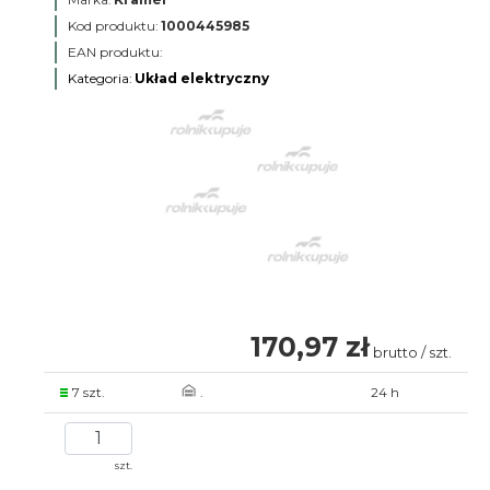
Kod produktu:
1000445985
EAN produktu:
Kategoria:
Układ elektryczny
170,97 zł
brutto / szt.
7 szt.
.
24 h
szt.