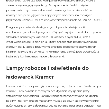
ładowarek rośnie też ilość komponentów elektrycznych, które z
czasem wymagają wymiany. Przepalone żarówki, zużyte
przełączniki czy nieszczelne elektrozawory to codzienność na
maszynach pracujących w zapylonych oborach, na mokrych
pryzmach kiszonki i w zmiennych temperaturach od -20 do +40°C.
Diagnostyka usterek elektrycznych bywa trudniejsza niż
mechanicznych, bo objawy potrafią być mylące – niestabilna praca
siłownika może wynikać nie z uszkodzenia hydrauliki, lecz z
wadliwego czujnika ciśnienia, który przekazuje błędny sygnał do
sterownika. Dlatego przy wymianie podzespołów elektrycznych
Kramer liczy się nie tylko sam komponent, ale też jego zgodność z
instalacją konkretnego modelu ładowarki.
Lampy robocze i oświetlenie do
ładowarek Kramer
Ładowarki Kramer pracują przez cały rok, często przed świtem i po
zmroku, a w okresie zimowym praktycznie wyłącznie przy
sztucznym oświetleniu. Lampy robocze zamontowane na dachu
kabiny i na ramionach maszyny muszą zapewniać równomierne
doświetlenie strefy załadunku bez oślepiania operatora odbiciem od