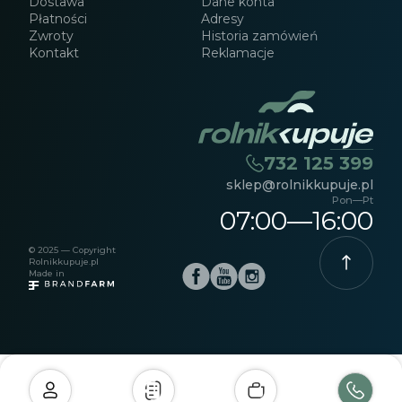
Dostawa
Dane konta
Płatności
Adresy
Zwroty
Historia zamówień
Kontakt
Reklamacje
732 125 399
sklep@rolnikkupuje.pl
Pon—Pt
07:00—16:00
© 2025 — Copyright
Rolnikkupuje.pl
Made in