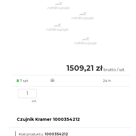
1509,21 zł
brutto / szt.
7 szt.
.
24 h
szt.
Czujnik Kramer 1000354212
Kod produktu:
1000354212