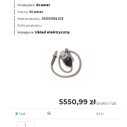
Producent:
Kramer
Marka:
Kramer
Kod produktu:
1000354212
EAN produktu:
Kategoria:
Układ elektryczny
5550,99 zł
brutto / szt.
1 szt.
.
24 h