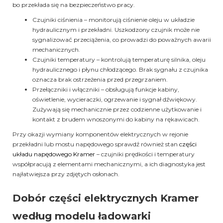
bo przekłada się na bezpieczeństwo pracy.
Czujniki ciśnienia – monitorują ciśnienie oleju w układzie
hydraulicznym i przekładni. Uszkodzony czujnik może nie
sygnalizować przeciążenia, co prowadzi do poważnych awarii
mechanicznych.
Czujniki temperatury – kontrolują temperaturę silnika, oleju
hydraulicznego i płynu chłodzącego. Brak sygnału z czujnika
oznacza brak ostrzeżenia przed przegrzaniem.
Przełączniki i włączniki – obsługują funkcje kabiny,
oświetlenie, wycieraczki, ogrzewanie i sygnał dźwiękowy.
Zużywają się mechanicznie przez codzienne użytkowanie i
kontakt z brudem wnoszonymi do kabiny na rękawicach.
Przy okazji wymiany komponentów elektrycznych w rejonie
przekładni lub mostu napędowego sprawdź również stan
części
układu napędowego Kramer
– czujniki prędkości i temperatury
współpracują z elementami mechanicznymi, a ich diagnostyka jest
najłatwiejsza przy zdjętych osłonach.
Dobór części elektrycznych Kramer
według modelu ładowarki