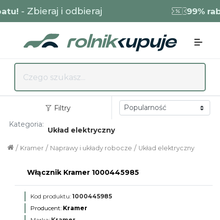
- Zbieraj i odbieraj
u!
99% rabat
Filtry
Kategoria:
Układ elektryczny
/
/
/
Kramer
Naprawy i układy robocze
Układ elektryczny
Włącznik Kramer 1000445985
Kod produktu:
1000445985
Producent:
Kramer
Marka:
Kramer