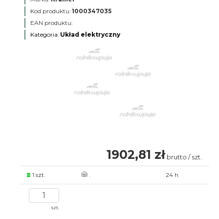
Kod produktu:
1000347035
EAN produktu:
Kategoria:
Układ elektryczny
1902,81 zł
brutto / szt.
1 szt.
.
24 h
szt.