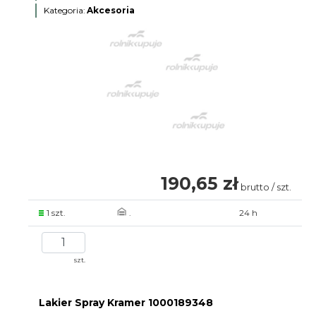
Kategoria:
Akcesoria
190,65 zł
brutto / szt.
1 szt.
.
24 h
szt.
Lakier Spray Kramer 1000189348