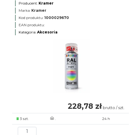
Producent:
Kramer
Marka:
Kramer
Kod produktu:
1000029670
EAN produktu:
Kategoria:
Akcesoria
228,78 zł
brutto / szt.
3 szt.
.
24 h