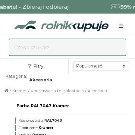
- Zbieraj i odbieraj
batu!
99% ra
Filtry
Kategoria:
Akcesoria
/
/
/
Kramer
Konserwacja i eksploatacja
Akcesoria
Farba RAL7043 Kramer
Kod produktu:
RAL7043
Producent:
Kramer
Marka:
Kramer