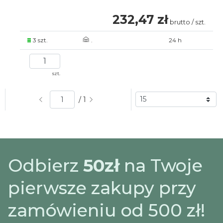
232,47 zł
brutto / szt.
3 szt.
.
24 h
szt.
/ 1
Odbierz
50zł
na Twoje
pierwsze zakupy przy
zamówieniu od 500 zł!