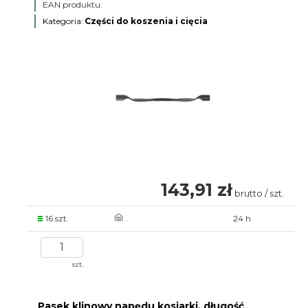
EAN produktu:
Kategoria:
Części do koszenia i cięcia
143,91 zł
brutto / szt.
16 szt.
.
24 h
szt.
Pasek klinowy napędu kosiarki, długość