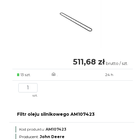
511,68 zł
brutto / szt.
13 szt.
.
24 h
szt.
Filtr oleju silnikowego AM107423
Kod produktu:
AM107423
Producent:
John Deere