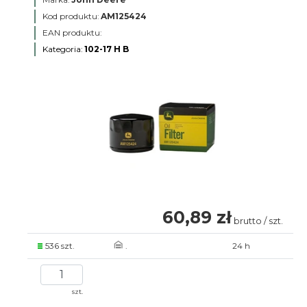
Kod produktu:
AM125424
EAN produktu:
Kategoria:
102-17 H B
60,89 zł
brutto / szt.
536 szt.
.
24 h
szt.