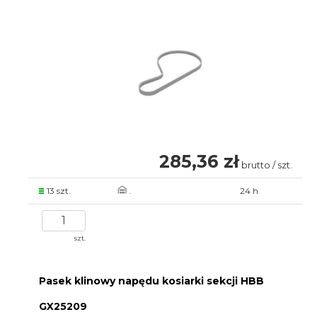
285,36 zł
brutto / szt.
13 szt.
.
24 h
szt.
Pasek klinowy napędu kosiarki sekcji HBB
GX25209