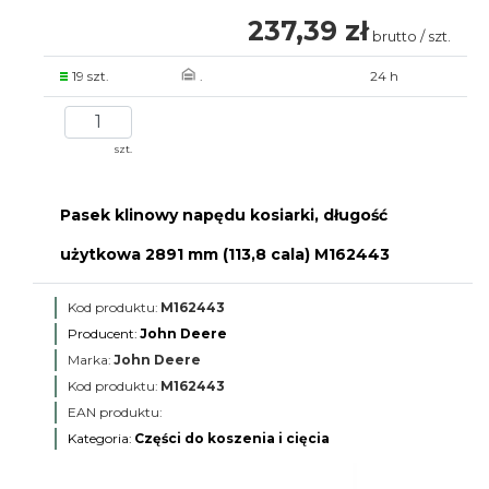
237,39 zł
brutto / szt.
19 szt.
.
24 h
szt.
Pasek klinowy napędu kosiarki, długość
użytkowa 2891 mm (113,8 cala) M162443
Kod produktu:
M162443
Producent:
John Deere
Marka:
John Deere
Kod produktu:
M162443
EAN produktu:
Kategoria:
Części do koszenia i cięcia