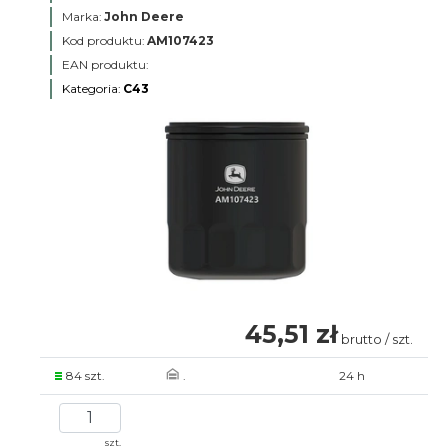
Marka:
John Deere
Kod produktu:
AM107423
EAN produktu:
Kategoria:
C43
45,51 zł
brutto / szt.
84 szt.
.
24 h
szt.