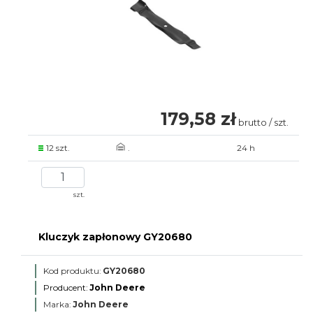
179,58 zł
brutto / szt.
12 szt.
.
24 h
szt.
Kluczyk zapłonowy GY20680
Kod produktu:
GY20680
Producent:
John Deere
Marka:
John Deere