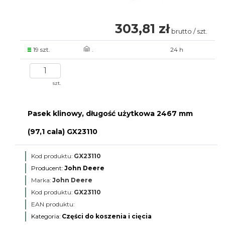
303,81 zł
brutto / szt.
19 szt.
.
24 h
szt.
Pasek klinowy, długość użytkowa 2467 mm
(97,1 cala) GX23110
Kod produktu:
GX23110
Producent:
John Deere
Marka:
John Deere
Kod produktu:
GX23110
EAN produktu:
Kategoria:
Części do koszenia i cięcia