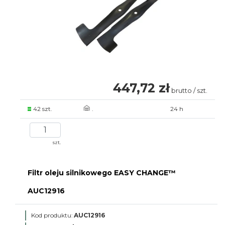
447,72 zł
brutto / szt.
42 szt.
.
24 h
szt.
Filtr oleju silnikowego EASY CHANGE™
AUC12916
Kod produktu:
AUC12916