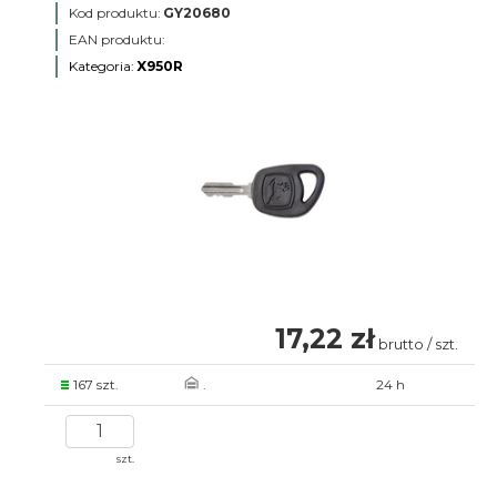
Kod produktu:
GY20680
EAN produktu:
Kategoria:
X950R
17,22 zł
brutto / szt.
167 szt.
.
24 h
szt.