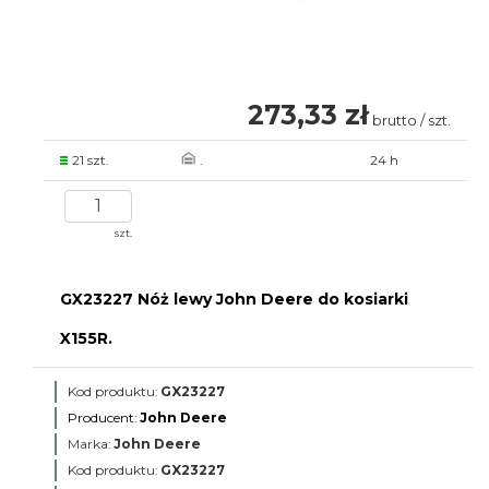
273,33 zł
brutto / szt.
21 szt.
.
24 h
szt.
GX23227 Nóż lewy John Deere do kosiarki
X155R.
Kod produktu:
GX23227
Producent:
John Deere
Marka:
John Deere
Kod produktu:
GX23227