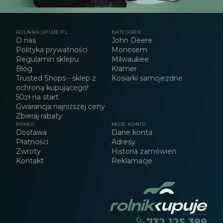
ROLNIKKUPUJE.PL
KATEGORIE
O nas
John Deere
Polityka prywatności
Monosem
Regulamin sklepu
Milwaukee
Blog
Kramer
Trusted Shops - sklep z
Kosiarki samojezdne
ochroną kupującego!
50zł na start
Gwarancja najniższej ceny
Zbieraj rabaty
POMOC
MOJE KONTO
Dostawa
Dane konta
Płatności
Adresy
Zwroty
Historia zamówień
Kontakt
Reklamacje
732 125 399