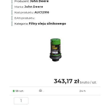
Producent:
John Deere
Marka:
John Deere
Kod produktu:
AUC12916
EAN produktu:
Kategoria:
Filtry oleju silnikowego
343,17 zł
brutto / szt.
58 szt.
.
24 h