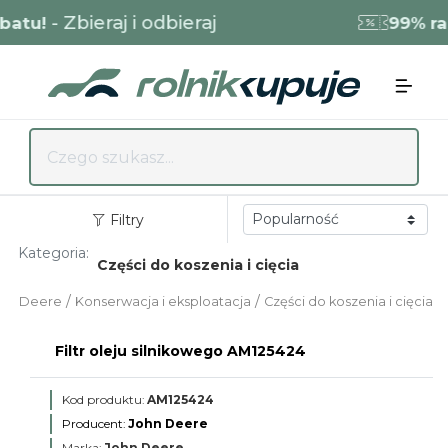
- Zbieraj i odbieraj
tu!
99% raba
Filtry
Kategoria:
Części do koszenia i cięcia
/
/
ohn Deere
Konserwacja i eksploatacja
Części do koszenia i cięcia
Filtr oleju silnikowego AM125424
Kod produktu:
AM125424
Producent:
John Deere
Marka:
John Deere