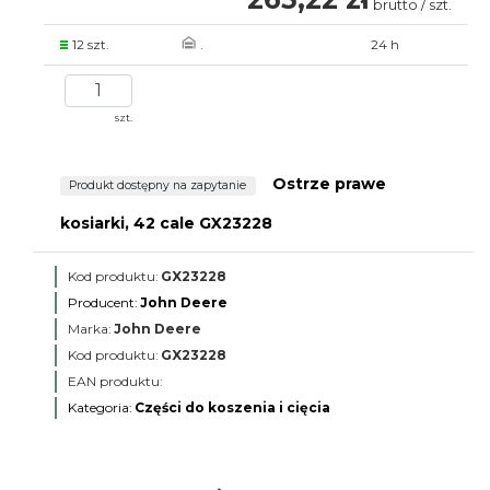
brutto / szt.
12 szt.
.
24 h
szt.
Ostrze prawe
Produkt dostępny na zapytanie
kosiarki, 42 cale GX23228
Kod produktu:
GX23228
Producent:
John Deere
Marka:
John Deere
Kod produktu:
GX23228
EAN produktu:
Kategoria:
Części do koszenia i cięcia