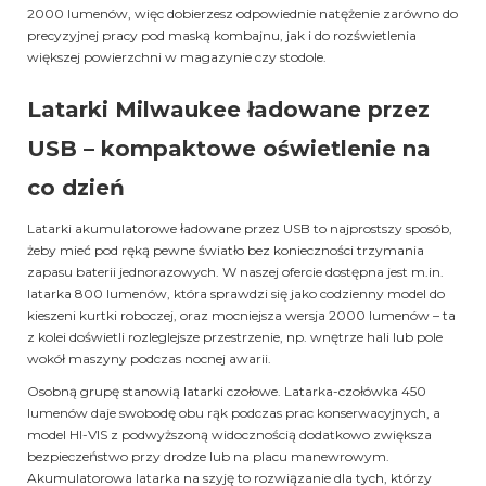
2000 lumenów, więc dobierzesz odpowiednie natężenie zarówno do
precyzyjnej pracy pod maską kombajnu, jak i do rozświetlenia
większej powierzchni w magazynie czy stodole.
Latarki Milwaukee ładowane przez
USB – kompaktowe oświetlenie na
co dzień
Latarki akumulatorowe ładowane przez USB to najprostszy sposób,
żeby mieć pod ręką pewne światło bez konieczności trzymania
zapasu baterii jednorazowych. W naszej ofercie dostępna jest m.in.
latarka 800 lumenów, która sprawdzi się jako codzienny model do
kieszeni kurtki roboczej, oraz mocniejsza wersja 2000 lumenów – ta
z kolei doświetli rozleglejsze przestrzenie, np. wnętrze hali lub pole
wokół maszyny podczas nocnej awarii.
Osobną grupę stanowią latarki czołowe. Latarka-czołówka 450
lumenów daje swobodę obu rąk podczas prac konserwacyjnych, a
model HI-VIS z podwyższoną widocznością dodatkowo zwiększa
bezpieczeństwo przy drodze lub na placu manewrowym.
Akumulatorowa latarka na szyję to rozwiązanie dla tych, którzy