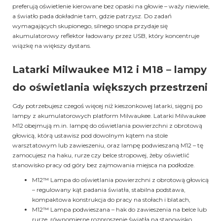
preferują oświetlenie kierowane bez opaski na głowie – waży niewiele,
a światło pada dokładnie tam, gdzie patrzysz. Do zadań
wymagających skupionego, silnego snopa przydaje się
akumulatorowy reflektor ładowany przez USB, który koncentruje
wiązkę na większy dystans.
Latarki Milwaukee M12 i M18 – lampy
do oświetlania większych przestrzeni
Gdy potrzebujesz czegoś więcej niż kieszonkowej latarki, sięgnij po
lampy z akumulatorowych platform Milwaukee. Latarki Milwaukee
M12 obejmują m.in. lampę do oświetlania powierzchni z obrotową
głowicą, którą ustawisz pod dowolnym kątem na stole
warsztatowym lub zawieszeniu, oraz lampę podwieszaną M12 – tę
zamocujesz na haku, rurze czy belce stropowej, żeby oświetlić
stanowisko pracy od góry bez zajmowania miejsca na podłodze.
M12™ Lampa do oświetlania powierzchni z obrotową głowicą
– regulowany kąt padania światła, stabilna podstawa,
kompaktowa konstrukcja do pracy na stołach i blatach,
M12™ Lampa podwieszana – hak do zawieszenia na belce lub
rurze, równomierne rozproszenie światła na stanowisko