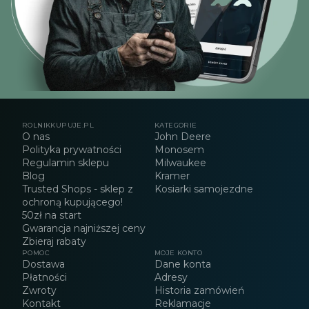
ROLNIKKUPUJE.PL
KATEGORIE
O nas
John Deere
Polityka prywatności
Monosem
Regulamin sklepu
Milwaukee
Blog
Kramer
Trusted Shops - sklep z
Kosiarki samojezdne
ochroną kupującego!
50zł na start
Gwarancja najniższej ceny
Zbieraj rabaty
POMOC
MOJE KONTO
Dostawa
Dane konta
Płatności
Adresy
Zwroty
Historia zamówień
Kontakt
Reklamacje