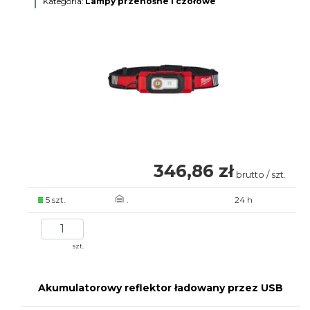
Kategoria:
Lampy przenośne i czołowe
346,86 zł
brutto / szt.
5 szt.
.
24 h
szt.
Akumulatorowy reflektor ładowany przez USB