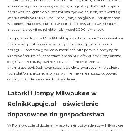
modelu do szybkich kontroli w oborze lub garażu, latarka USB 800
lumenów wystarczy w większości sytuacji. Przy dłuższych sesjach
naprawczych, gdzie obie ręce muszą być wolne, lepiej sprawdzi się
latarka czołowa Milwaukee – mocujesz ją na głowie i kierujesz snop
wzrokiem. Na podwórku lub w polu, gdzie dystans oświetlenia ma
znaczenie, sięgnij po reflektor lub model 2000 lumenów.
Lampy z platform M12 i M18 traktuj jako stacjonarne źródła światła –
zawieszasz je lub stawiasz w jednym miejscu i pracujesz w ich
zasięgu. Obrotowa głowica w modelach M12 pozwala precyzyjnie
skierować strumień, natomiast lampa M18 oświetla większy obszar
dzięki szerszemu kątowi rozproszenia i mocniejszemu
akumulatorowi. Jeśli korzystasz już z
elektronarzędzi Milwaukee
z
tych platform, akumulatory są wymienne – nie musisz kupować
osobnych źródeł zasilania do oświetlenia.
Latarki i lampy Milwaukee w
RolnikKupuje.pl – oświetlenie
dopasowane do gospodarstwa
W RolnikKupuje.pl dobieramy asortyment oświetleniowy Milwaukee