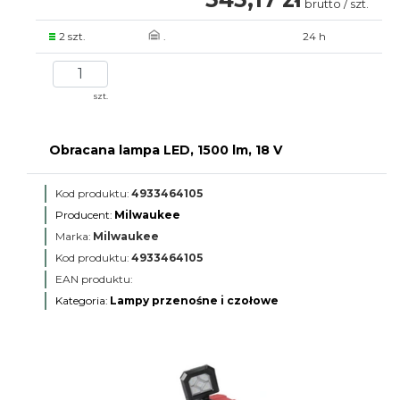
brutto / szt.
2 szt.
.
24 h
szt.
Obracana lampa LED, 1500 lm, 18 V
Kod produktu:
4933464105
Producent:
Milwaukee
Marka:
Milwaukee
Kod produktu:
4933464105
EAN produktu:
Kategoria:
Lampy przenośne i czołowe