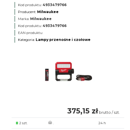
Kod produktu:
4933479766
Producent:
Milwaukee
Marka:
Milwaukee
Kod produktu:
4933479766
EAN produktu:
Kategoria:
Lampy przenośne i czołowe
375,15 zł
brutto / szt.
2 szt.
.
24 h