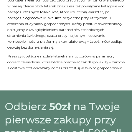
pod kątem realnych potrzeb osób pracujących w rolnictwie. Dlatego
w naszej ofercie obok latarek znajdziesz też powiązane kategorie – od
narzędzi ręcznych Milwaukee
, które uzupełnią warsztat, po
narzędzia ogrodowe Milwaukee
przydatne przy utrzymaniu
otoczenia budynków gospodarczych. Każdy produkt oświetleniowy
opisujemy z uwzględnieniem parametrów technicznych –
strumienia świetlnego, czasu pracy na jednym ładowaniu i
kompatybilności z platformą akumulatorową – żebyś mógł podjąć
decyzję bez domyślania się.
Przejrzyj dostępne modele latarek i lamp, porównaj parametry i
dobierz oświetlenie, które będzie pracować tak długo jak Ty – zamów
z dostawą pod wskazany adres i przetestuj w swoim gospodarstwie.
Odbierz
50zł
na Twoje
pierwsze zakupy przy