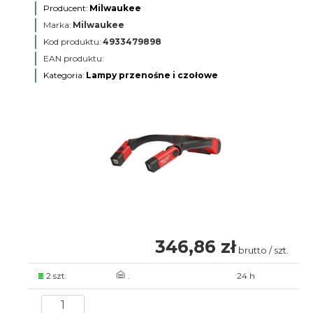
Producent:
Milwaukee
Marka:
Milwaukee
Kod produktu:
4933479898
EAN produktu:
Kategoria:
Lampy przenośne i czołowe
346,86 zł
brutto / szt.
2 szt.
.
24 h