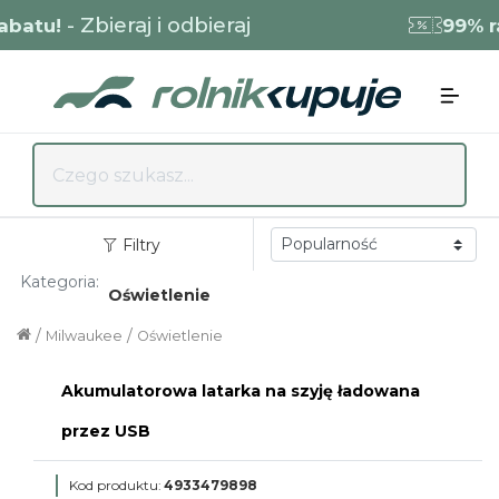
- Zbieraj i odbieraj
atu!
99% rab
Filtry
Kategoria:
Oświetlenie
/
/
Milwaukee
Oświetlenie
Akumulatorowa latarka na szyję ładowana
przez USB
Kod produktu:
4933479898