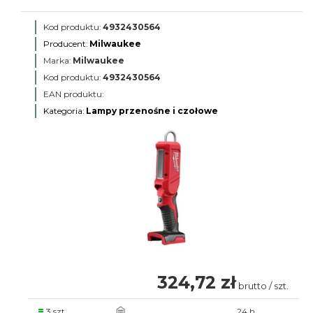
Kod produktu:
4932430564
Producent:
Milwaukee
Marka:
Milwaukee
Kod produktu:
4932430564
EAN produktu:
Kategoria:
Lampy przenośne i czołowe
324,72 zł
brutto / szt.
3 szt.
.
24 h