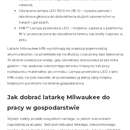
robocze,
Obracana lampa LED 1500 lm (18 V) – wysoka jasność i
obrotowa głowica do doświetlania dużych powierzchni w
halach i garażach,
M18™ Lampa przenośna LED – mobilna, zasilana z platformy
18 V, przeznaczona do oświetlania terenu lub strefy napraw w
polu.
Latarki Milwaukee M18 wyróżniają się większą pojemnością
akumulatorów, co przekłada się na dłuższy czas pracy bez ładowania.
To istotne zwłaszcza wtedy, gdy oświetlasz stanowisko przez kilka
godzin – np. podczas wieczornego serwisu maszyny lub przy
rozładunku materiałów po zmroku. Lampa przenośna LED z serii
M18 waży na tyle niewiele, że przeniesiesz ją jedną ręką między
kolejnymi punktami na terenie gospodarstwa.
Jak dobrać latarkę Milwaukee do
pracy w gospodarstwie
Wybór zależy przede wszystkim od tego, w jakich warunkach
najczęściej pracujesz. Jeśli potrzebujesz lekkiego, kieszonkowego