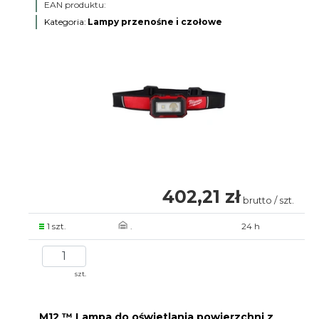
EAN produktu:
Kategoria:
Lampy przenośne i czołowe
402,21 zł
brutto / szt.
1 szt.
.
24 h
szt.
M12 ™ Lampa do oświetlania powierzchni z