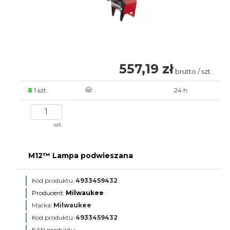
557,19 zł
brutto / szt.
1 szt.
.
24 h
szt.
M12™ Lampa podwieszana
Kod produktu:
4933459432
Producent:
Milwaukee
Marka:
Milwaukee
Kod produktu:
4933459432
EAN produktu: