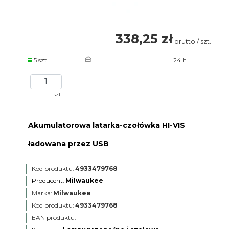
338,25 zł
brutto / szt.
5 szt.
.
24 h
szt.
Akumulatorowa latarka-czołówka HI-VIS
ładowana przez USB
Kod produktu:
4933479768
Producent:
Milwaukee
Marka:
Milwaukee
Kod produktu:
4933479768
EAN produktu: