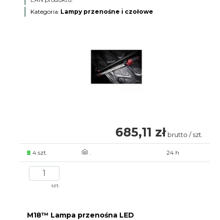
Kategoria:
Lampy przenośne i czołowe
685,11 zł
brutto / szt.
4 szt.
.
24 h
szt.
M18™ Lampa przenośna LED