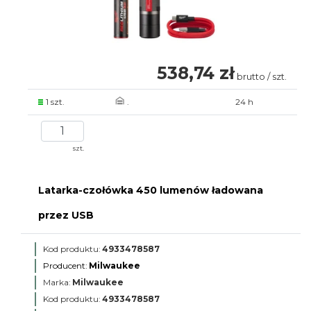
538,74 zł
brutto / szt.
1 szt.
.
24 h
szt.
Latarka-czołówka 450 lumenów ładowana
przez USB
Kod produktu:
4933478587
Producent:
Milwaukee
Marka:
Milwaukee
Kod produktu:
4933478587