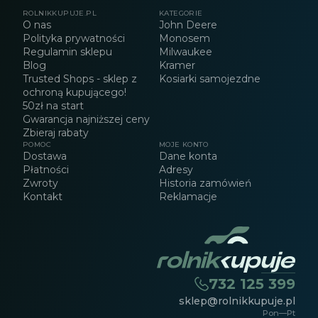
ROLNIKKUPUJE.PL
KATEGORIE
O nas
John Deere
Polityka prywatności
Monosem
Regulamin sklepu
Milwaukee
Blog
Kramer
Trusted Shops - sklep z
Kosiarki samojezdne
ochroną kupującego!
50zł na start
Gwarancja najniższej ceny
Zbieraj rabaty
POMOC
MOJE KONTO
Dostawa
Dane konta
Płatności
Adresy
Zwroty
Historia zamówień
Kontakt
Reklamacje
732 125 399
sklep@rolnikkupuje.pl
Pon—Pt