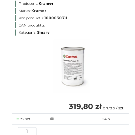
Producent:
Kramer
Marka:
Kramer
Kod produktu:
1000030311
EAN produktu:
Kategoria:
Smary
319,80 zł
brutto / szt.
82 szt.
.
24 h