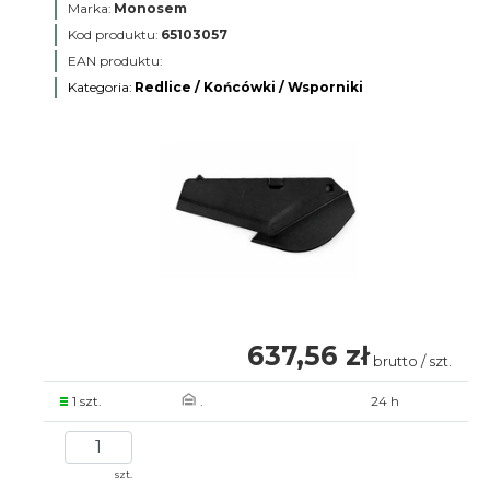
Marka:
Monosem
Kod produktu:
65103057
EAN produktu:
Kategoria:
Redlice / Końcówki / Wsporniki
637,56 zł
brutto / szt.
1 szt.
.
24 h
szt.