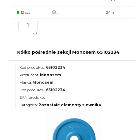
12 szt.
.
24 h
szt.
Kółko pośrednie sekcji Monosem 65102234
Kod produktu:
65102234
Producent:
Monosem
Marka:
Monosem
Kod produktu:
65102234
EAN produktu:
Kategoria:
Pozostałe elementy siewnika