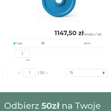
1147,50 zł
brutto / szt.
1 szt.
.
24 h
szt.
/ 10
Odbierz
50zł
na Twoje