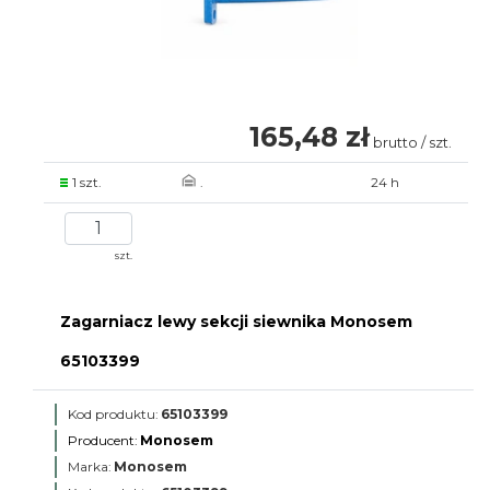
165,48 zł
brutto / szt.
1 szt.
.
24 h
szt.
Zagarniacz lewy sekcji siewnika Monosem
65103399
Kod produktu:
65103399
Producent:
Monosem
Marka:
Monosem