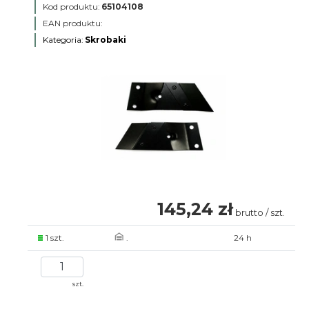
Kod produktu:
65104108
EAN produktu:
Kategoria:
Skrobaki
145,24 zł
brutto / szt.
1 szt.
.
24 h
szt.