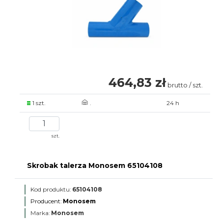
464,83 zł
brutto / szt.
1 szt.
.
24 h
szt.
Skrobak talerza Monosem 65104108
Kod produktu:
65104108
Producent:
Monosem
Marka:
Monosem