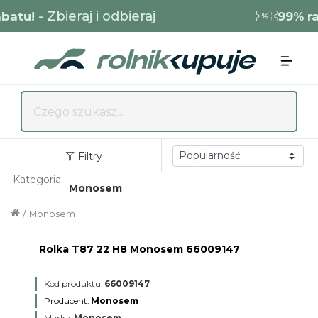
- Zbieraj i odbieraj
atu!
99% rab
Filtry
Kategoria:
Monosem
/
Monosem
Rolka T87 22 H8 Monosem 66009147
Kod produktu:
66009147
Producent:
Monosem
Marka:
Monosem