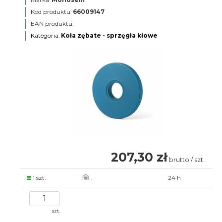
Kod produktu:
66009147
EAN produktu:
Kategoria:
Koła zębate - sprzęgła kłowe
207,30 zł
brutto / szt.
1 szt.
.
24 h
szt.