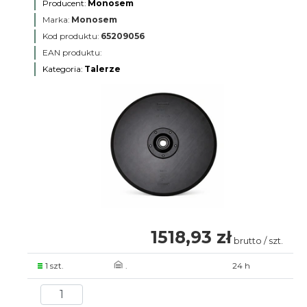
Producent:
Monosem
Marka:
Monosem
Kod produktu:
65209056
EAN produktu:
Kategoria:
Talerze
1518,93 zł
brutto / szt.
1 szt.
.
24 h