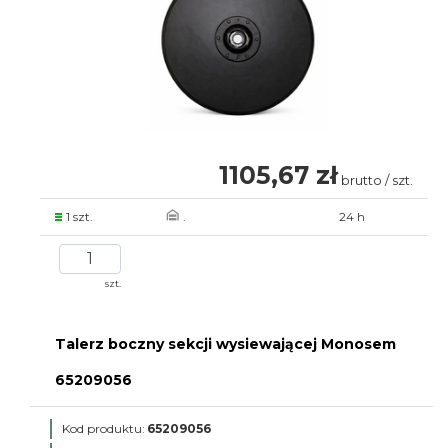
1105,67 zł
brutto / szt.
1 szt.
.
24 h
szt.
Talerz boczny sekcji wysiewającej Monosem
65209056
Kod produktu:
65209056