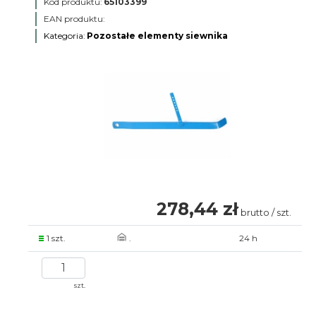
Kod produktu:
65103399
EAN produktu:
Kategoria:
Pozostałe elementy siewnika
278,44 zł
brutto / szt.
1 szt.
.
24 h
szt.