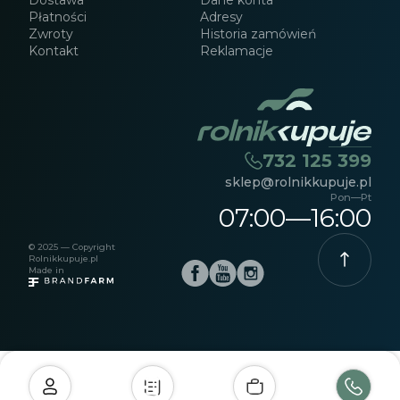
Dostawa
Dane konta
Płatności
Adresy
Zwroty
Historia zamówień
Kontakt
Reklamacje
732 125 399
sklep@rolnikkupuje.pl
Pon—Pt
07:00—16:00
© 2025 — Copyright
Rolnikkupuje.pl
Made in