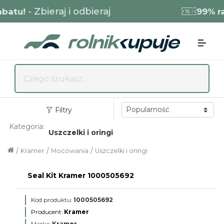
- Zbieraj i odbieraj
atu!
99% rab
Filtry
Kategoria:
Uszczelki i oringi
/
/
/
Kramer
Mocowania
Uszczelki i oringi
Seal Kit Kramer 1000505692
Kod produktu:
1000505692
Producent:
Kramer
Marka:
Kramer