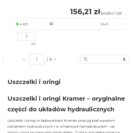
156,21 zł
brutto / szt.
4 szt.
.
24 h
szt.
/ 4
Uszczelki i oringi
Uszczelki i oringi Kramer – oryginalne
części do układów hydraulicznych
Uszczelki i oringi w ładowarkach Kramer pracują pod wysokim
ciśnieniem hydraulicznym i w zmiennych temperaturach – od
mrozu zimą po nagrzany silnik latem. Zużyta uszczelka oznacza