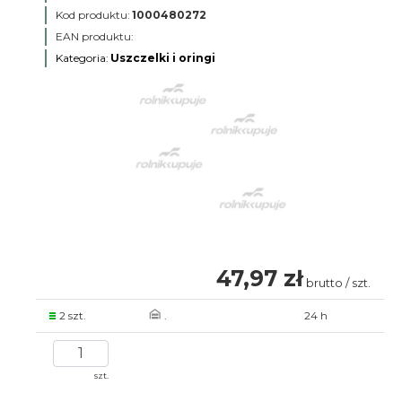
Kod produktu:
1000480272
EAN produktu:
Kategoria:
Uszczelki i oringi
47,97 zł
brutto / szt.
2 szt.
.
24 h
szt.