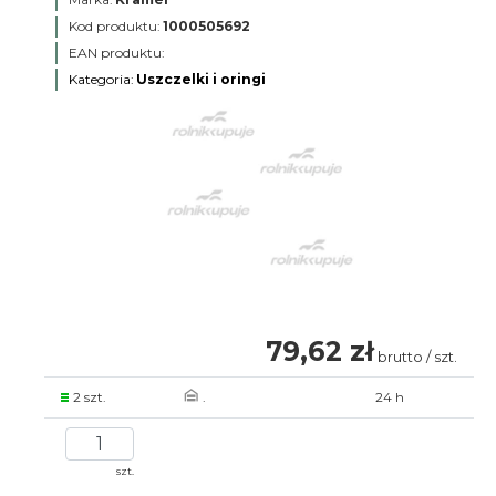
Kod produktu:
1000505692
EAN produktu:
Kategoria:
Uszczelki i oringi
79,62 zł
brutto / szt.
2 szt.
.
24 h
szt.