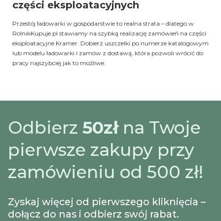
części eksploatacyjnych
Przestój ładowarki w gospodarstwie to realna strata – dlatego w
RolnikKupuje.pl stawiamy na szybką realizację zamówień na części
eksploatacyjne Kramer. Dobierz uszczelki po numerze katalogowym
lub modelu ładowarki i zamów z dostawą, która pozwoli wrócić do
pracy najszybciej jak to możliwe.
Odbierz
50zł
na Twoje
pierwsze zakupy przy
zamówieniu od 500 zł!
Zyskaj więcej od pierwszego kliknięcia –
dołącz do nas i odbierz swój rabat.