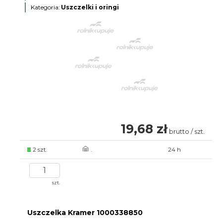
Kategoria:
Uszczelki i oringi
19,68 zł
brutto / szt.
2 szt.
.
24 h
szt.
Uszczelka Kramer 1000338850