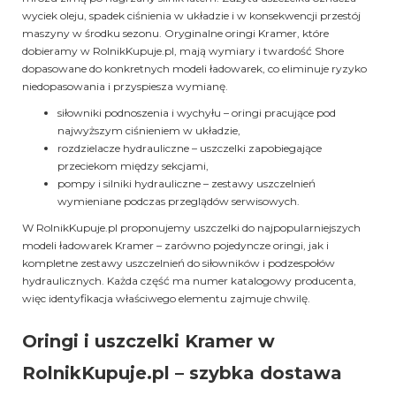
wyciek oleju, spadek ciśnienia w układzie i w konsekwencji przestój
maszyny w środku sezonu. Oryginalne oringi Kramer, które
dobieramy w RolnikKupuje.pl, mają wymiary i twardość Shore
dopasowane do konkretnych modeli ładowarek, co eliminuje ryzyko
niedopasowania i przyspiesza wymianę.
siłowniki podnoszenia i wychyłu – oringi pracujące pod
najwyższym ciśnieniem w układzie,
rozdzielacze hydrauliczne – uszczelki zapobiegające
przeciekom między sekcjami,
pompy i silniki hydrauliczne – zestawy uszczelnień
wymieniane podczas przeglądów serwisowych.
W RolnikKupuje.pl proponujemy uszczelki do najpopularniejszych
modeli ładowarek Kramer – zarówno pojedyncze oringi, jak i
kompletne zestawy uszczelnień do siłowników i podzespołów
hydraulicznych. Każda część ma numer katalogowy producenta,
więc identyfikacja właściwego elementu zajmuje chwilę.
Oringi i uszczelki Kramer w
RolnikKupuje.pl – szybka dostawa