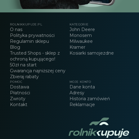
ROLNIKKUPUJE.PL
KATEGORIE
O nas
John Deere
Polityka prywatności
Monosem
Regulamin sklepu
Milwaukee
Blog
Kramer
Trusted Shops - sklep z
Kosiarki samojezdne
ochroną kupującego!
50zł na start
Gwarancja najniższej ceny
Zbieraj rabaty
POMOC
MOJE KONTO
Dostawa
Dane konta
Płatności
Adresy
Zwroty
Historia zamówień
Kontakt
Reklamacje