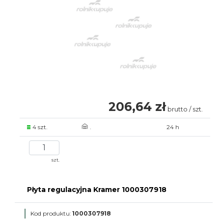
206,64 zł
brutto / szt.
4 szt.
.
24 h
szt.
Płyta regulacyjna Kramer 1000307918
Kod produktu:
1000307918