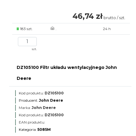
46,74 zł
brutto / szt.
183 szt.
.
24 h
szt.
DZ105100 Filtr układu wentylacyjnego John
Deere
Kod produktu:
DZ105100
Producent:
John Deere
Marka:
John Deere
Kod produktu:
DZ105100
EAN produktu:
Kategoria:
5085M