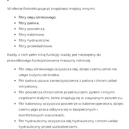
W ofercie RolnikKupuje.pl znajdziesz między innymi:
filtry oleju silnikowego
,
filtry paliwa
,
filtry powietrza,
filtry kabinowe,
filtry hydrauliczne,
filtry przekładniowe.
Każdy z nich pełni inną funkcję i każdy jest niezbędny do
prawidłowego funkcjonowania maszyny rolniczej.
filtr oleju silnikowego oczyszcza olej, dzięki czemu silnik nie
ulega zużyciu od środka,
filtr paliwa usuwa zanieczyszczenia z paliwa i chroni układ
wtryskowy,
filtr powietrza chroni silnik przed kurzem, pyłem i innymi
cząstkami stałymi, które znajdują się w zasysanym powietrzu,
filtr kabinowy oczyszcza powietrze w kabinie operatora, dzięki
czemu jego praca odbywa się w bezpiecznych i
komfortowych warunkach,
filtr hydrauliczny oczyszcza olej hydrauliczny i chroni układ
hydrauliczny przed uszkodzeniami,