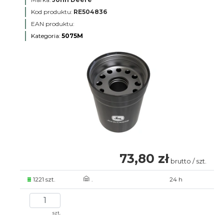
Kod produktu:
RE504836
EAN produktu:
Kategoria:
5075M
73,80 zł
brutto / szt.
1221 szt.
.
24 h
szt.