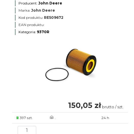
Producent:
John Deere
Marka:
John Deere
Kod produktu:
RE509672
EAN produktu:
Kategoria:
9370R
150,05 zł
brutto / szt.
397 szt.
.
24 h