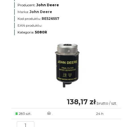
Producent:
John Deere
Marka:
John Deere
Kod produktu:
RE526557
EAN produktu:
Kategoria:
5080R
138,17 zł
brutto / szt.
283 szt.
.
24 h