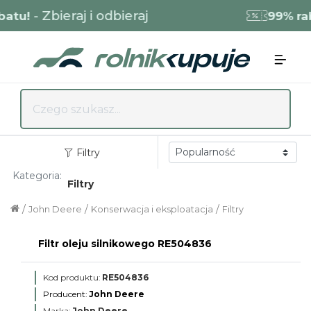
- Zbieraj i odbieraj
tu!
99% raba
Filtry
Kategoria:
Filtry
/
/
/
John Deere
Konserwacja i eksploatacja
Filtry
Filtr oleju silnikowego RE504836
Kod produktu:
RE504836
Producent:
John Deere
Marka:
John Deere