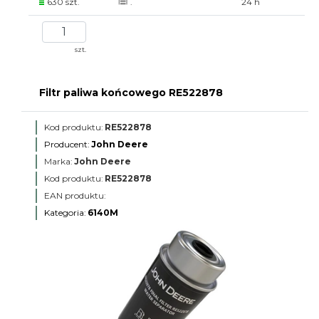
630 szt.
.
24 h
szt.
Filtr paliwa końcowego RE522878
Kod produktu:
RE522878
Producent:
John Deere
Marka:
John Deere
Kod produktu:
RE522878
EAN produktu:
Kategoria:
6140M