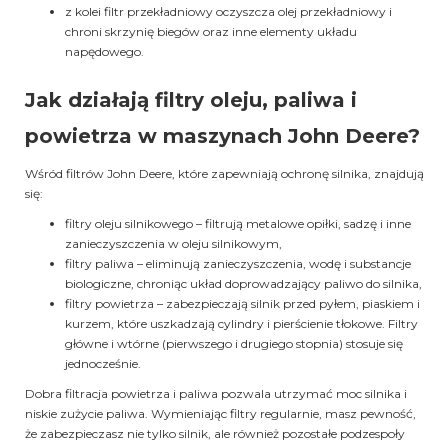
z kolei filtr przekładniowy oczyszcza olej przekładniowy i
chroni skrzynię biegów oraz inne elementy układu
napędowego.
Jak działają filtry oleju, paliwa i
powietrza w maszynach John Deere?
Wśród filtrów John Deere, które zapewniają ochronę silnika, znajdują
się:
filtry oleju silnikowego – filtrują metalowe opiłki, sadzę i inne
zanieczyszczenia w oleju silnikowym,
filtry paliwa – eliminują zanieczyszczenia, wodę i substancje
biologiczne, chroniąc układ doprowadzający paliwo do silnika,
filtry powietrza – zabezpieczają silnik przed pyłem, piaskiem i
kurzem, które uszkadzają cylindry i pierścienie tłokowe. Filtry
główne i wtórne (pierwszego i drugiego stopnia) stosuje się
jednocześnie.
Dobra filtracja powietrza i paliwa pozwala utrzymać moc silnika i
niskie zużycie paliwa. Wymieniając filtry regularnie, masz pewność,
że zabezpieczasz nie tylko silnik, ale również pozostałe podzespoły