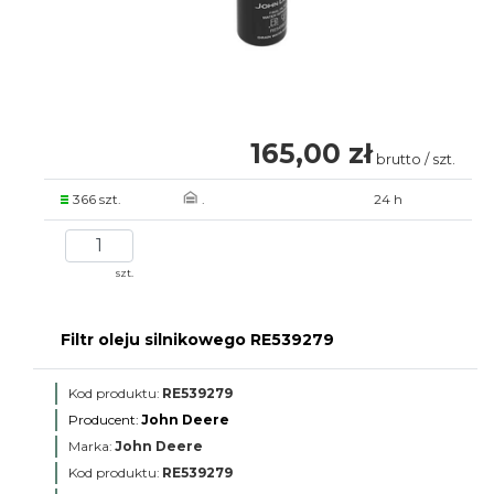
165,00 zł
brutto / szt.
366 szt.
.
24 h
szt.
Filtr oleju silnikowego RE539279
Kod produktu:
RE539279
Producent:
John Deere
Marka:
John Deere
Kod produktu:
RE539279