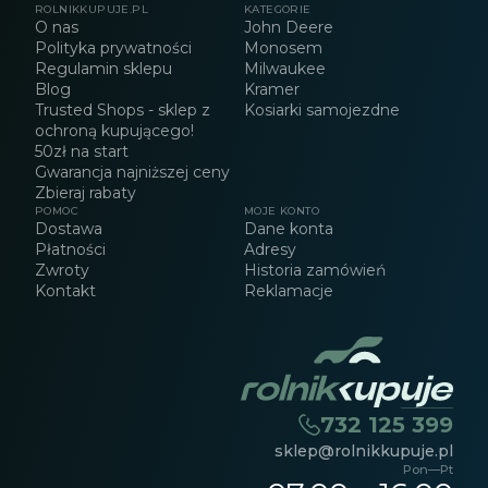
ROLNIKKUPUJE.PL
KATEGORIE
O nas
John Deere
Polityka prywatności
Monosem
Regulamin sklepu
Milwaukee
Blog
Kramer
Trusted Shops - sklep z
Kosiarki samojezdne
ochroną kupującego!
50zł na start
Gwarancja najniższej ceny
Zbieraj rabaty
POMOC
MOJE KONTO
Dostawa
Dane konta
Płatności
Adresy
Zwroty
Historia zamówień
Kontakt
Reklamacje
732 125 399
sklep@rolnikkupuje.pl
Pon—Pt