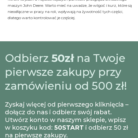
maszyn John Deere. Warto mieć na uwadze, że wilgoć i kurz, które są
nieodłączne w pracy na roli, wpływają na żywotność tych części,
dlatego warto kontrolować je częściej.
Odbierz
50zł
na Twoje
pierwsze zakupy przy
zamówieniu od 500 zł!
Zyskaj więcej od pierwszego kliknięcia –
dołącz do nas i odbierz swój rabat.
Utwórz konto w naszym sklepie, wpisz
w koszyku kod:
50START
i odbierz 50 zł
na pierwsze zakupy.