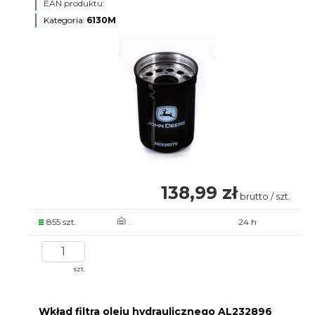
EAN produktu:
Kategoria:
6130M
138,99 zł
brutto / szt.
855 szt.
.
24 h
szt.
Wkład filtra oleju hydraulicznego AL232896