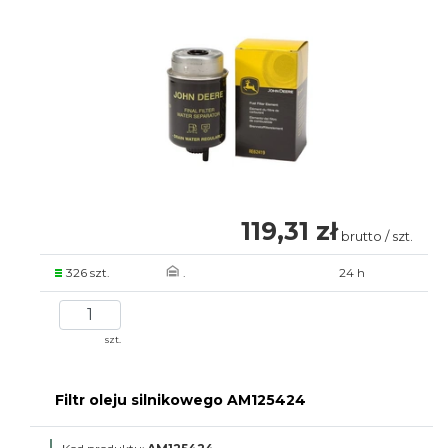
119,31 zł
brutto / szt.
326 szt.
.
24 h
szt.
Filtr oleju silnikowego AM125424