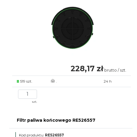
228,17 zł
brutto / szt.
519 szt.
.
24 h
szt.
Filtr paliwa końcowego RE526557
Kod produktu:
RE526557