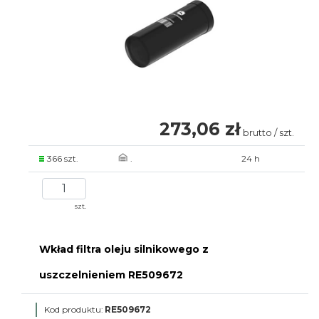
273,06 zł
brutto / szt.
366 szt.
.
24 h
szt.
Wkład filtra oleju silnikowego z
uszczelnieniem RE509672
Kod produktu:
RE509672