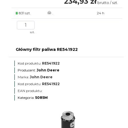
234,93 zł
brutto / szt.
831 szt.
.
24 h
szt.
Główny filtr paliwa RE541922
Kod produktu:
RE541922
Producent:
John Deere
Marka:
John Deere
Kod produktu:
RE541922
EAN produktu:
Kategoria:
5085M