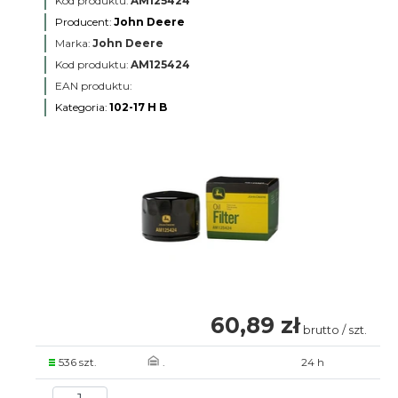
Kod produktu:
AM125424
Producent:
John Deere
Marka:
John Deere
Kod produktu:
AM125424
EAN produktu:
Kategoria:
102-17 H B
60,89 zł
brutto / szt.
536 szt.
.
24 h