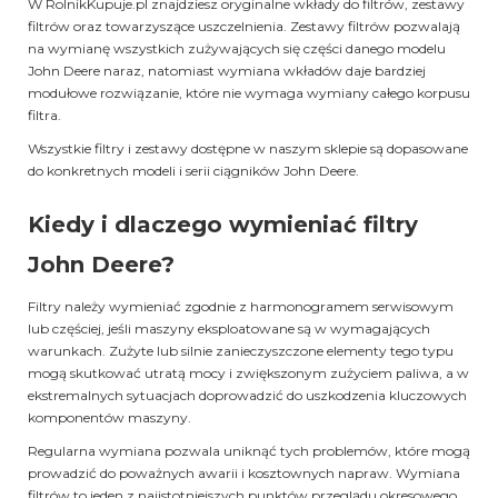
W RolnikKupuje.pl znajdziesz oryginalne wkłady do filtrów, zestawy
filtrów oraz towarzyszące uszczelnienia. Zestawy filtrów pozwalają
na wymianę wszystkich zużywających się części danego modelu
John Deere naraz, natomiast wymiana wkładów daje bardziej
modułowe rozwiązanie, które nie wymaga wymiany całego korpusu
filtra.
Wszystkie filtry i zestawy dostępne w naszym sklepie są dopasowane
do konkretnych modeli i serii ciągników John Deere.
Kiedy i dlaczego wymieniać filtry
John Deere?
Filtry należy wymieniać zgodnie z harmonogramem serwisowym
lub częściej, jeśli maszyny eksploatowane są w wymagających
warunkach. Zużyte lub silnie zanieczyszczone elementy tego typu
mogą skutkować utratą mocy i zwiększonym zużyciem paliwa, a w
ekstremalnych sytuacjach doprowadzić do uszkodzenia kluczowych
komponentów maszyny.
Regularna wymiana pozwala uniknąć tych problemów, które mogą
prowadzić do poważnych awarii i kosztownych napraw. Wymiana
filtrów to jeden z najistotniejszych punktów przeglądu okresowego