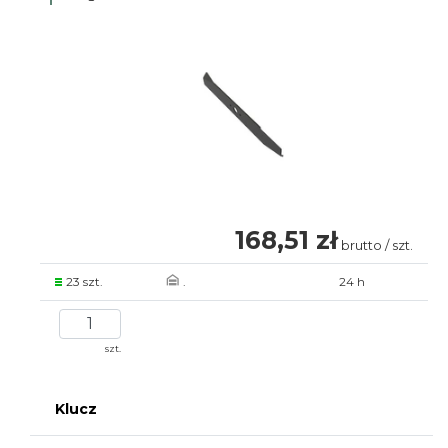
168,51 zł
brutto / szt.
23 szt.
.
24 h
szt.
Klucz