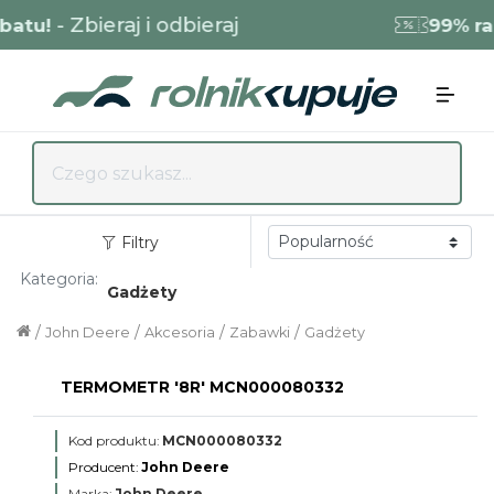
- Zbieraj i odbieraj
tu!
99% raba
Filtry
Kategoria:
Gadżety
/
/
/
/
John Deere
Akcesoria
Zabawki
Gadżety
TERMOMETR '8R' MCN000080332
Kod produktu:
MCN000080332
Producent:
John Deere
Marka:
John Deere