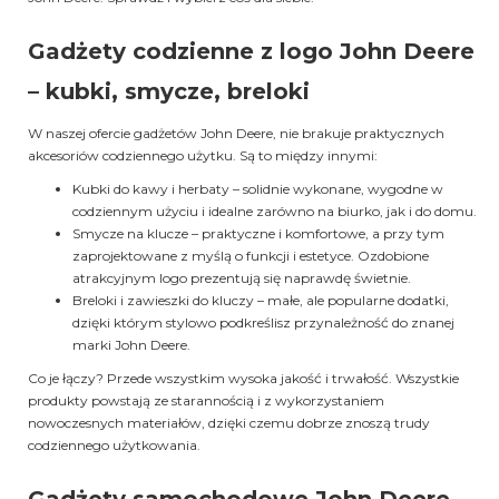
Gadżety codzienne z logo John Deere
– kubki, smycze, breloki
W naszej ofercie gadżetów John Deere, nie brakuje praktycznych
akcesoriów codziennego użytku. Są to między innymi:
Kubki do kawy i herbaty – solidnie wykonane, wygodne w
codziennym użyciu i idealne zarówno na biurko, jak i do domu.
Smycze na klucze – praktyczne i komfortowe, a przy tym
zaprojektowane z myślą o funkcji i estetyce. Ozdobione
atrakcyjnym logo prezentują się naprawdę świetnie.
Breloki i zawieszki do kluczy – małe, ale popularne dodatki,
dzięki którym stylowo podkreślisz przynależność do znanej
marki John Deere.
Co je łączy? Przede wszystkim wysoka jakość i trwałość. Wszystkie
produkty powstają ze starannością i z wykorzystaniem
nowoczesnych materiałów, dzięki czemu dobrze znoszą trudy
codziennego użytkowania.
Gadżety samochodowe John Deere –