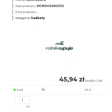
Kod produktu:
MCN000080332
EAN produktu:
Kategoria:
Gadżety
45,94 zł
brutto / szt.
2 szt.
.
24 h
szt.