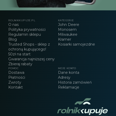
ROLNIKKUPUJE.PL
KATEGORIE
O nas
John Deere
Polityka prywatności
Monosem
Regulamin sklepu
Milwaukee
Blog
Kramer
Trusted Shops - sklep z
Kosiarki samojezdne
ochroną kupującego!
50zł na start
Gwarancja najniższej ceny
Zbieraj rabaty
POMOC
MOJE KONTO
Dostawa
Dane konta
Płatności
Adresy
Zwroty
Historia zamówień
Kontakt
Reklamacje