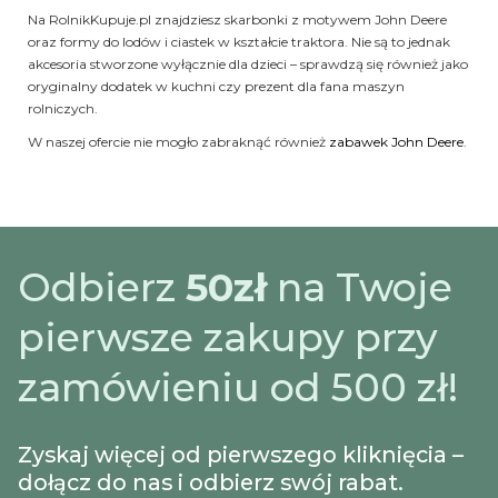
Na RolnikKupuje.pl znajdziesz skarbonki z motywem John Deere
oraz formy do lodów i ciastek w kształcie traktora. Nie są to jednak
akcesoria stworzone wyłącznie dla dzieci – sprawdzą się również jako
oryginalny dodatek w kuchni czy prezent dla fana maszyn
rolniczych.
W naszej ofercie nie mogło zabraknąć również
zabawek John Deere
.
Odbierz
50zł
na Twoje
pierwsze zakupy przy
zamówieniu od 500 zł!
Zyskaj więcej od pierwszego kliknięcia –
dołącz do nas i odbierz swój rabat.