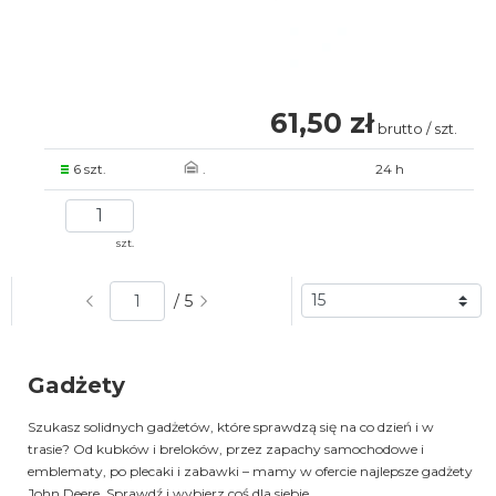
61,50 zł
brutto / szt.
6 szt.
.
24 h
szt.
/ 5
Gadżety
Szukasz solidnych gadżetów, które sprawdzą się na co dzień i w
trasie? Od kubków i breloków, przez zapachy samochodowe i
emblematy, po plecaki i zabawki – mamy w ofercie najlepsze gadżety
John Deere. Sprawdź i wybierz coś dla siebie.