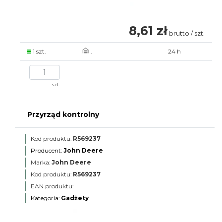
8,61 zł
brutto / szt.
1 szt.
.
24 h
szt.
Przyrząd kontrolny
Kod produktu:
R569237
Producent:
John Deere
Marka:
John Deere
Kod produktu:
R569237
EAN produktu:
Kategoria:
Gadżety