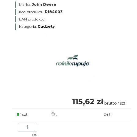
Marka:
John Deere
Kod produktu:
R184003
EAN produktu:
Kategoria:
Gadżety
115,62 zł
brutto / szt.
1 szt.
.
24 h
szt.