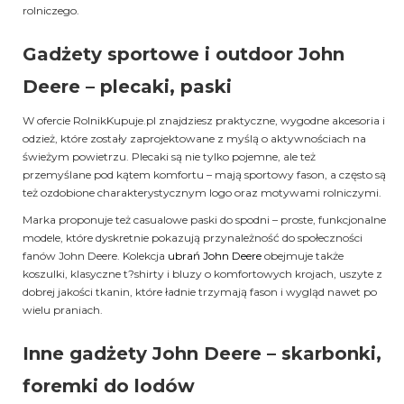
rolniczego.
Gadżety sportowe i outdoor John
Deere – plecaki, paski
W ofercie RolnikKupuje.pl znajdziesz praktyczne, wygodne akcesoria i
odzież, które zostały zaprojektowane z myślą o aktywnościach na
świeżym powietrzu. Plecaki są nie tylko pojemne, ale też
przemyślane pod kątem komfortu – mają sportowy fason, a często są
też ozdobione charakterystycznym logo oraz motywami rolniczymi.
Marka proponuje też casualowe paski do spodni – proste, funkcjonalne
modele, które dyskretnie pokazują przynależność do społeczności
fanów John Deere. Kolekcja
ubrań John Deere
obejmuje także
koszulki, klasyczne t?shirty i bluzy o komfortowych krojach, uszyte z
dobrej jakości tkanin, które ładnie trzymają fason i wygląd nawet po
wielu praniach.
Inne gadżety John Deere – skarbonki,
foremki do lodów