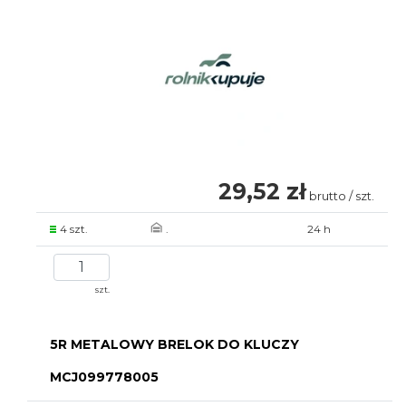
29,52 zł
brutto / szt.
4 szt.
.
24 h
szt.
5R METALOWY BRELOK DO KLUCZY
MCJ099778005