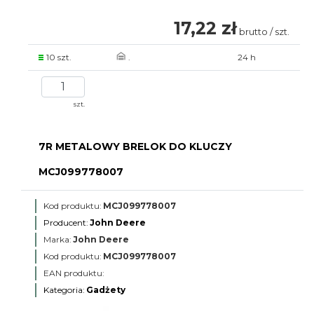
17,22 zł
brutto / szt.
10 szt.
.
24 h
szt.
7R METALOWY BRELOK DO KLUCZY
MCJ099778007
Kod produktu:
MCJ099778007
Producent:
John Deere
Marka:
John Deere
Kod produktu:
MCJ099778007
EAN produktu:
Kategoria:
Gadżety