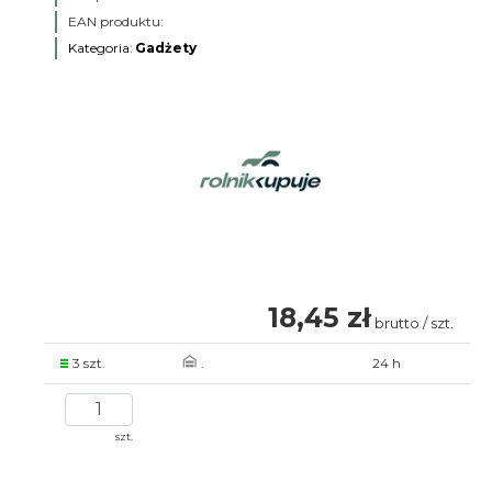
EAN produktu:
Kategoria:
Gadżety
18,45 zł
brutto / szt.
3 szt.
.
24 h
szt.