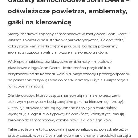
odświeżacze powietrza, emblematy,
gałki na kierownicę
Mamy markowe zapachy samochodowe w motywach John Deere –
wiszące zawieszki na lusterko w charakterystycznej zielono?żółtej
kolorystyce. Fani marki chętnie je kupują, bo łączą przyjemny
aromat z rozpoznawalnym wzorem zielonego traktora.
W sklepie znajdziesz też klasyczne emblematy – metalowe i
plastikowe z logo John Deere – które można przykleić lub
przymocować do karoserii. Pełnią funkcję ozdoby i prostego sposobu
na pokazanie przywiązania do marki oraz stylu życia związanego z
rolnictwem i naturą.
Dla kierowców, którzy często manewrują na małej przestrzeni,
ciekawym pomysłem będą specjalne gałki na kierownicę (knoby).
Ułatwiają prowadzenie i są wykonane z trwałych materiałów;
występują z logo lub w typowej zielono?żółtej kolorystyce, pasują
zarówno do samochodów, kombajnów, jak i do ciągników.
Takie gadżety nie tylko pozwalają spersonalizować pojazd, ale też w
prosty sposób wyrazić sympatię do marki znanej z produkcji sprzętu