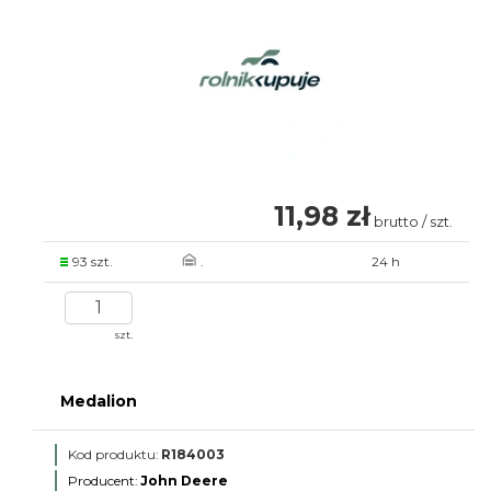
11,98 zł
brutto / szt.
93 szt.
.
24 h
szt.
Medalion
Kod produktu:
R184003
Producent:
John Deere