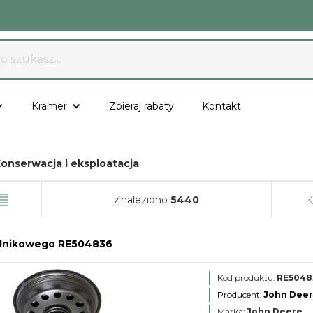
Kramer
Zbieraj rabaty
Kontakt
onserwacja i eksploatacja
Znaleziono
5440
 silnikowego RE504836
Kod produktu:
RE5048
Producent:
John Dee
Marka:
John Deere