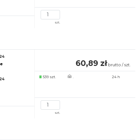
szt.
24
60,89 zł
re
brutto / szt.
539 szt.
.
24 h
24
szt.