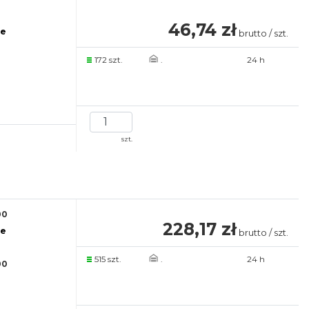
46,74 zł
re
brutto / szt.
172 szt.
.
24 h
szt.
00
228,17 zł
re
brutto / szt.
515 szt.
.
24 h
00