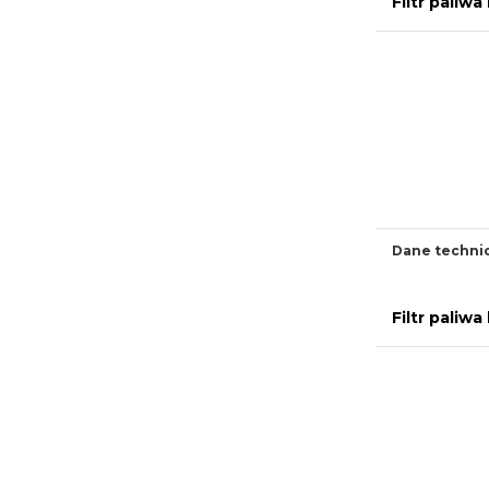
Filtr pali
Dane techni
Filtr pali