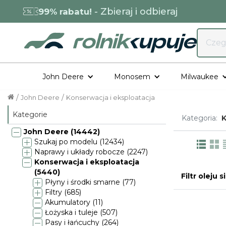
- Zbieraj i odbieraj
99% rabatu!
John Deere
Monosem
Milwaukee
/
/
John Deere
Konserwacja i eksploatacja
Kategorie
Kategoria:
K
John Deere (14442)
Szukaj po modelu (12434)
Naprawy i układy robocze (2247)
Konserwacja i eksploatacja
(5440)
Filtr oleju
Płyny i środki smarne (77)
Filtry (685)
Akumulatory (11)
Łożyska i tuleje (507)
Pasy i łańcuchy (264)