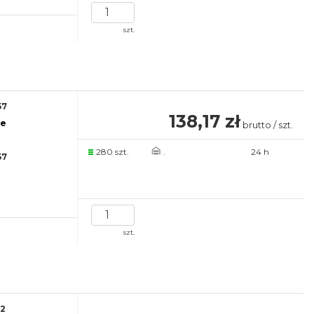
szt.
57
138,17 zł
re
brutto / szt.
280 szt.
.
24 h
57
szt.
92