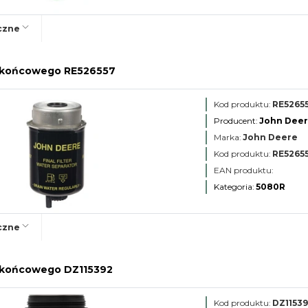
czne
wa końcowego RE526557
Kod produktu:
RE5265
Producent:
John Dee
Marka:
John Deere
Kod produktu:
RE5265
EAN produktu:
Kategoria:
5080R
czne
wa końcowego DZ115392
Kod produktu:
DZ1153