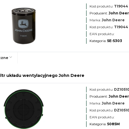
Kod produktu:
T19044
Producent:
John Dee
Marka:
John Deere
Kod produktu:
T19044
EAN produktu:
Kategoria:
5E-5303
czne
ltr układu wentylacyjnego John Deere
Kod produktu:
DZ1051
Producent:
John Dee
Marka:
John Deere
Kod produktu:
DZ1051
EAN produktu:
Kategoria:
5085M