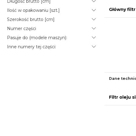
Długość brutto [cm]
Główny filt
Ilość w opakowaniu [szt.]
Szerokość brutto [cm]
Numer części
Pasuje do (modele maszyn):
Inne numery tej części:
Dane techni
Filtr oleju