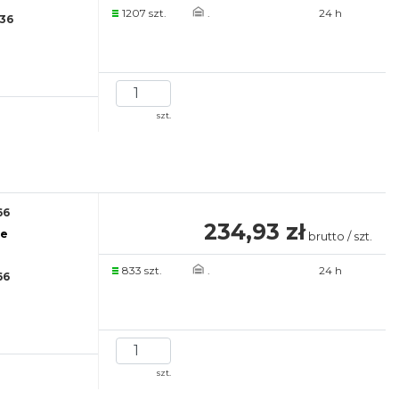
1207 szt.
.
24 h
36
szt.
66
234,93 zł
re
brutto / szt.
833 szt.
.
24 h
66
szt.