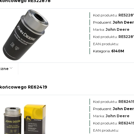
wa końcowego RE522878
Kod produktu:
RE5228
Producent:
John Dee
Marka:
John Deere
Kod produktu:
RE5228
EAN produktu:
Kategoria:
6140M
czne
wa końcowego RE62419
Kod produktu:
RE6241
Producent:
John Dee
Marka:
John Deere
Kod produktu:
RE6241
EAN produktu: