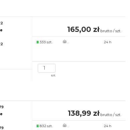
22
165,00 zł
re
brutto / szt.
333 szt.
.
24 h
22
szt.
79
138,99 zł
re
brutto / szt.
832 szt.
.
24 h
79