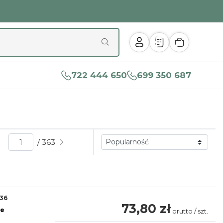
722 444 650
699 350 687
/ 363
36
73,80 zł
re
brutto / szt.