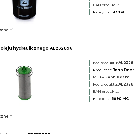
EAN produktu:
Kategoria:
6130M
czne
a oleju hydraulicznego AL232896
Kod produktu:
AL2328
Producent:
John Dee
Marka:
John Deere
Kod produktu:
AL2328
EAN produktu:
Kategoria:
6090 MC
czne