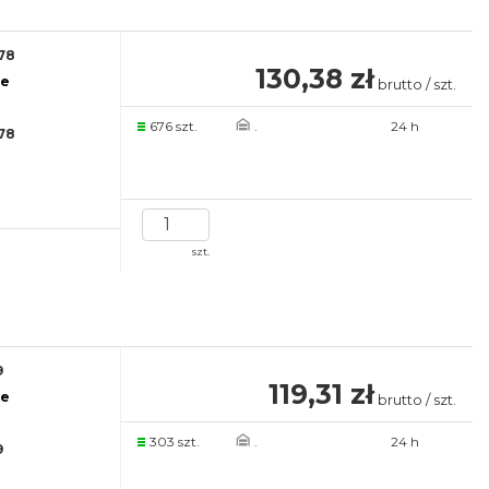
78
130,38 zł
re
brutto / szt.
676 szt.
.
24 h
78
szt.
9
119,31 zł
re
brutto / szt.
303 szt.
.
24 h
9