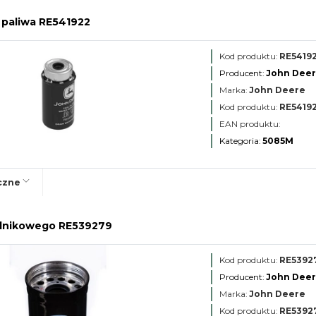
r paliwa RE541922
Kod produktu:
RE5419
Producent:
John Dee
Marka:
John Deere
Kod produktu:
RE5419
EAN produktu:
Kategoria:
5085M
czne
 silnikowego RE539279
Kod produktu:
RE5392
Producent:
John Dee
Marka:
John Deere
Kod produktu:
RE5392