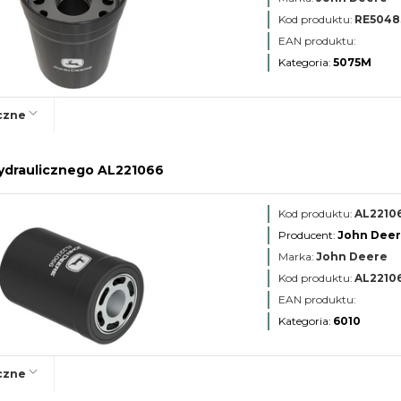
Kod produktu:
RE5048
EAN produktu:
Kategoria:
5075M
czne
 hydraulicznego AL221066
Kod produktu:
AL2210
Producent:
John Dee
Marka:
John Deere
Kod produktu:
AL2210
EAN produktu:
Kategoria:
6010
czne