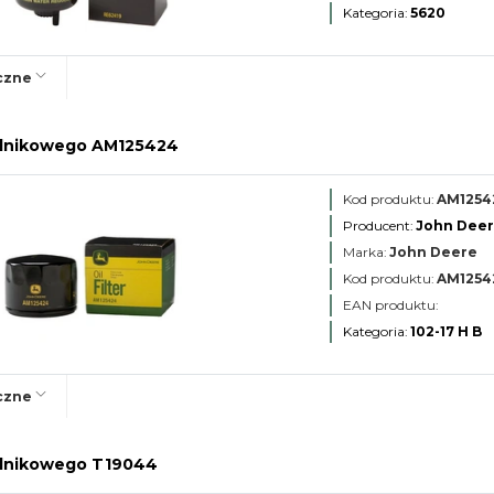
Kategoria:
5620
czne
 silnikowego AM125424
Kod produktu:
AM1254
Producent:
John Dee
Marka:
John Deere
Kod produktu:
AM1254
EAN produktu:
Kategoria:
102-17 H B
czne
 silnikowego T19044