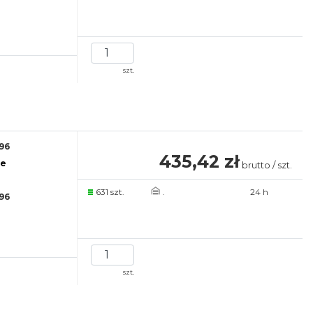
szt.
96
435,42 zł
re
brutto / szt.
631 szt.
.
24 h
96
szt.