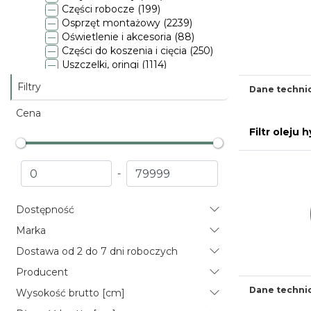
Części robocze (199)
Osprzęt montażowy (2239)
Oświetlenie i akcesoria (88)
Części do koszenia i cięcia (250)
Uszczelki, oringi (1114)
Folie i siatki (4)
Filtry
Dane techni
Koła, opony i gąsienice (54)
Akcesoria (553)
Cena
Rolnictwo 4.0 (2)
Filtr oleju
Kosiarki samojezdne (5)
Kramer (463)
Milwaukee (119)
-
Monosem (147)
Dostępność
Marka
Dostawa od 2 do 7 dni roboczych
Producent
Dane techni
Wysokość brutto [cm]