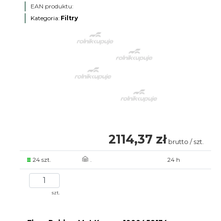
EAN produktu:
Kategoria:
Filtry
2114,37 zł
brutto / szt.
24 szt.
.
24 h
szt.