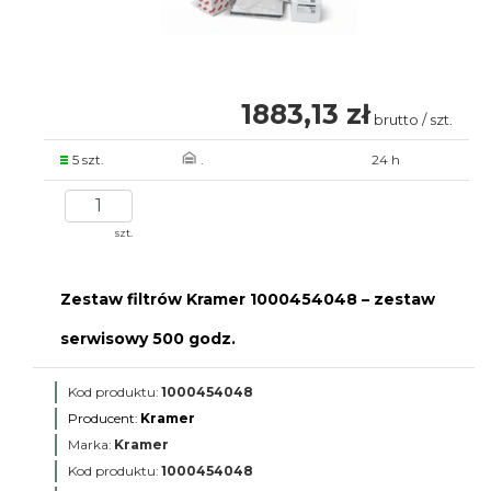
1883,13 zł
brutto / szt.
5 szt.
.
24 h
szt.
Zestaw filtrów Kramer 1000454048 – zestaw
serwisowy 500 godz.
Kod produktu:
1000454048
Producent:
Kramer
Marka:
Kramer
Kod produktu:
1000454048