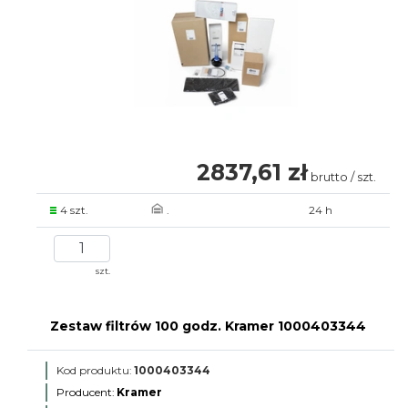
2837,61 zł
brutto / szt.
4 szt.
.
24 h
szt.
Zestaw filtrów 100 godz. Kramer 1000403344
Kod produktu:
1000403344
Producent:
Kramer