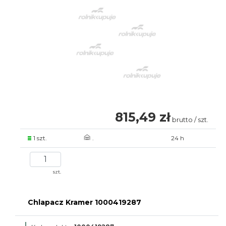
815,49 zł
brutto / szt.
1 szt.
.
24 h
szt.
Chlapacz Kramer 1000419287