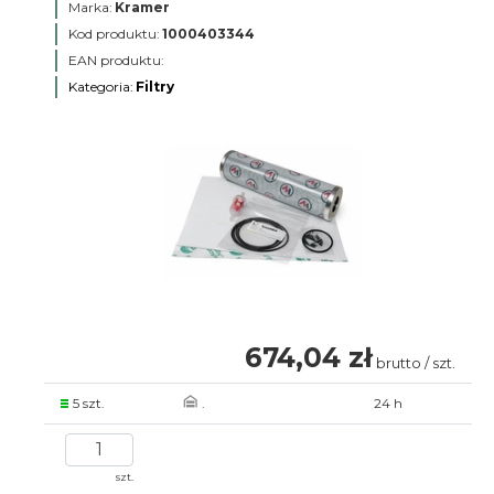
Marka:
Kramer
Kod produktu:
1000403344
EAN produktu:
Kategoria:
Filtry
674,04 zł
brutto / szt.
5 szt.
.
24 h
szt.