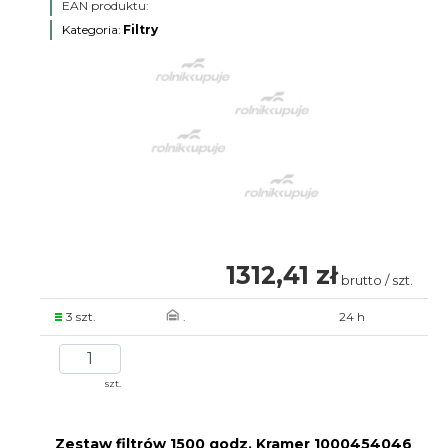
EAN produktu:
Kategoria:
Filtry
1312,41 zł
brutto / szt.
3 szt.
.
24 h
szt.
Zestaw filtrów 1500 godz. Kramer 1000454046