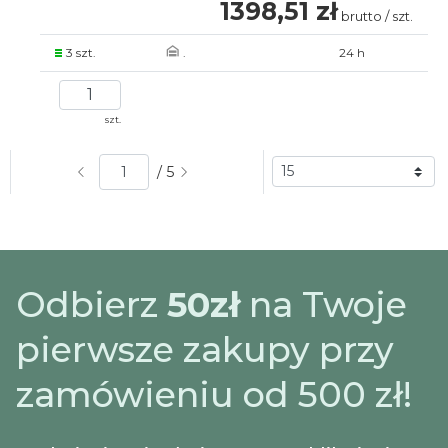
1398,51 zł
brutto / szt.
3 szt.
.
24 h
szt.
/ 5
Odbierz
50zł
na Twoje
pierwsze zakupy przy
zamówieniu od 500 zł!