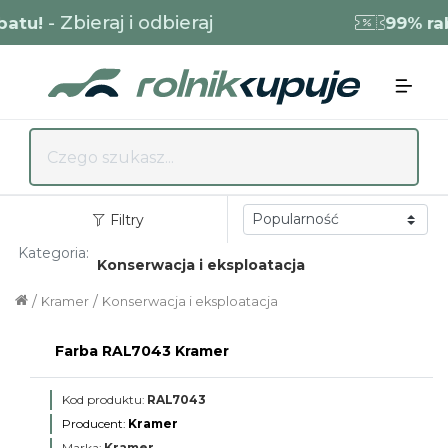
- Zbieraj i odbieraj
tu!
99% raba
Filtry
Kategoria:
Konserwacja i eksploatacja
/
/
Kramer
Konserwacja i eksploatacja
Farba RAL7043 Kramer
Kod produktu:
RAL7043
Producent:
Kramer
Marka:
Kramer