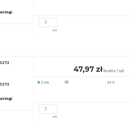
 oringi
szt.
0272
47,97 zł
brutto / szt.
2 szt.
.
24 h
0272
 oringi
szt.