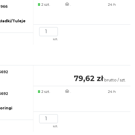
2 szt.
.
24 h
0966
ładki/Tuleje
szt.
5692
79,62 zł
brutto / szt.
2 szt.
.
24 h
5692
 oringi
szt.