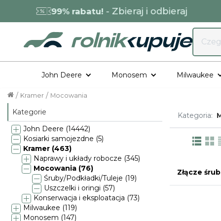
- Zbieraj i odbieraj
99% rabatu!
John Deere
Monosem
Milwaukee
/
/
Kramer
Mocowania
Kategorie
Kategoria:
John Deere (14442)
Kosiarki samojezdne (5)
Kramer (463)
Naprawy i układy robocze (345)
Mocowania (76)
Złącze śru
Śruby/Podkładki/Tuleje (19)
Uszczelki i oringi (57)
Konserwacja i eksploatacja (73)
Milwaukee (119)
Monosem (147)