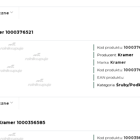
czne
er 1000376521
Kod produktu:
100037
Producent:
Kramer
Marka:
Kramer
Kod produktu:
100037
EAN produktu:
Kategoria:
Śruby/Podk
czne
Kramer 1000356585
Kod produktu:
100035