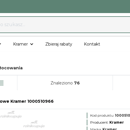
Kramer
Zbieraj rabaty
Kontakt
Mocowania
Znaleziono
76
bowe Kramer 1000510966
Kod produktu:
100051
Producent:
Kramer
Marka:
Kramer