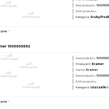
Kod produktu:
100051
EAN produktu:
Kategoria:
Śruby/Podk
czne
ramer 1000505692
Kod produktu:
100050
Producent:
Kramer
Marka:
Kramer
Kod produktu:
100050
EAN produktu:
Kategoria:
Uszczelki i
czne