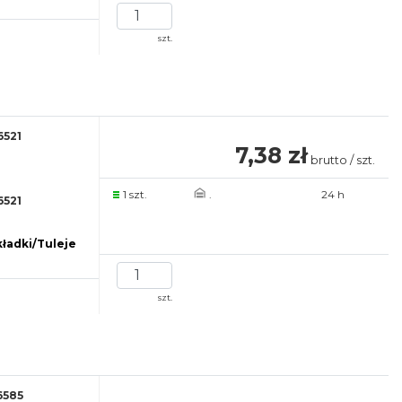
szt.
6521
7,38 zł
brutto / szt.
1 szt.
.
24 h
6521
ładki/Tuleje
szt.
6585