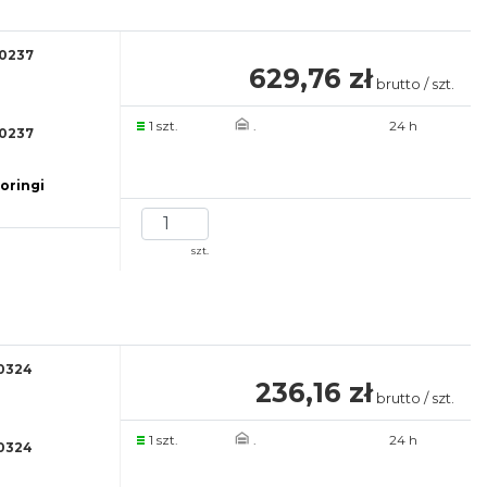
0237
629,76 zł
brutto / szt.
1 szt.
.
24 h
0237
 oringi
szt.
0324
236,16 zł
brutto / szt.
1 szt.
.
24 h
0324