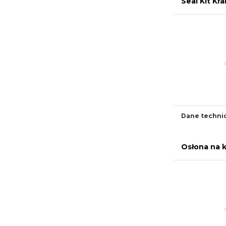
Seal Kit K
Dane techni
Osłona na 