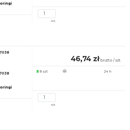
 oringi
szt.
7038
46,74 zł
brutto / szt.
8 szt.
.
24 h
7038
 oringi
szt.