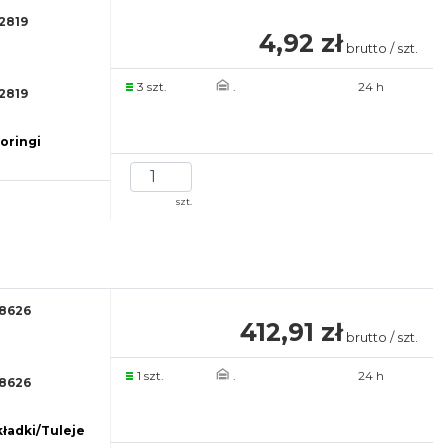
2819
4,92 zł
brutto / szt.
3 szt.
.
24 h
2819
 oringi
szt.
8626
412,91 zł
brutto / szt.
1 szt.
.
24 h
8626
ładki/Tuleje