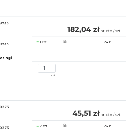
9733
182,04 zł
brutto / szt.
1 szt.
.
24 h
9733
 oringi
szt.
0273
45,51 zł
brutto / szt.
2 szt.
.
24 h
0273